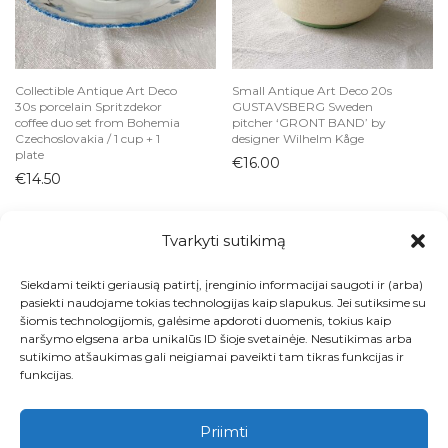
Collectible Antique Art Deco
Small Antique Art Deco 20s
30s porcelain Spritzdekor
GUSTAVSBERG Sweden
coffee duo set from Bohemia
pitcher ‘GRONT BAND’ by
Czechoslovakia / 1 cup + 1
designer Wilhelm Kåge
plate
€
16.00
€
14.50
Tvarkyti sutikimą
Siekdami teikti geriausią patirtį, įrenginio informacijai saugoti ir (arba)
Visos prekės
pasiekti naudojame tokias technologijas kaip slapukus. Jei sutiksime su
šiomis technologijomis, galėsime apdoroti duomenis, tokius kaip
Kontaktai
naršymo elgsena arba unikalūs ID šioje svetainėje. Nesutikimas arba
sutikimo atšaukimas gali neigiamai paveikti tam tikras funkcijas ir
Apie
funkcijas.
Paskyra
Priimti