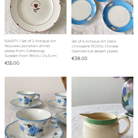
RARITY / Set of 2 Antique Art
Set of 6 Antique Art Deco
Nouveau porcelain dinner
Chinoserie 19030s Chinese
plates from Göteborgs
Geometrical dessert plates
Sweden from 1890s / 24,5 cm
€
38.00
€
55.00