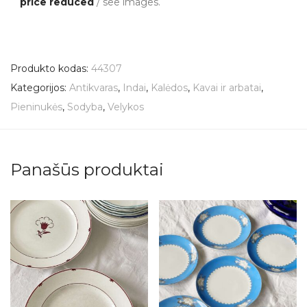
price reduced
/ see images.
Produkto kodas:
44307
Kategorijos:
Antikvaras
,
Indai
,
Kalėdos
,
Kavai ir arbatai
,
Pieninukės
,
Sodyba
,
Velykos
Panašūs produktai