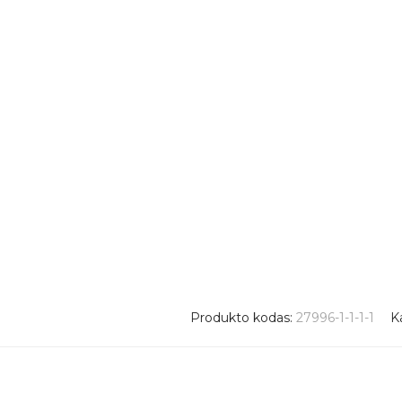
Produkto kodas:
27996-1-1-1-1
K