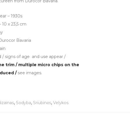
tureen from Durocor Bavaria.
ear – 1930s
10 x 23,5 cm
ny
Durocor Bavaria
ain
 / signs of age and use appear /
e trim / multiple micro chips on the
educed /
see images.
izainas
,
Sodyba
,
Sriubinės
,
Velykos