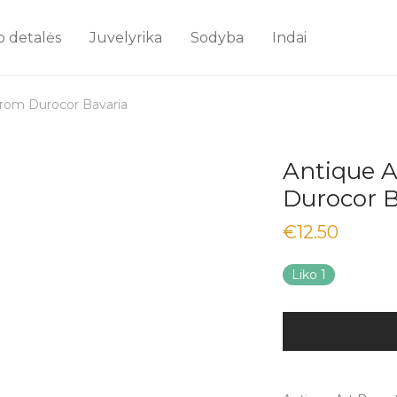
o detalės
Juvelyrika
Sodyba
Indai
from Durocor Bavaria
Antique A
Durocor B
€
12.50
Liko 1