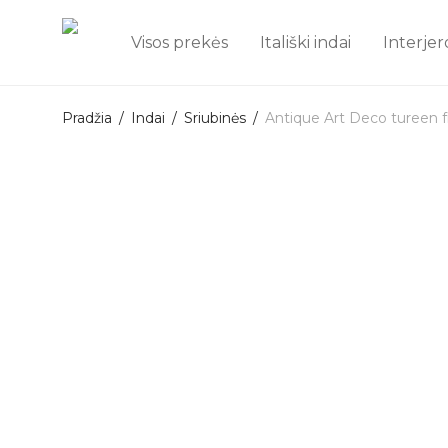
Visos prekės
Itališki indai
Interjer
Pradžia
/
Indai
/
Sriubinės
/
Antique Art Deco tureen 