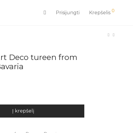
0
Prisijungti
Krepšelis
rt Deco tureen from
avaria
Į krepšelį