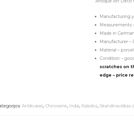
Antique Art Deco 
Manufacturing y
Measurements – 
Made in Germa
Manufacturer – 
Material – porcel
Condition – good
scratches on th
edge – price r
ategorijos:
Antikvaras
,
Chinoserie
,
Indai
,
Kalėdos
,
Skandinaviškas d