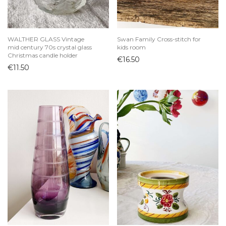
WALTHER GLASS Vintage
Swan Family Cross-stitch for
mid century 70s crystal glass
kids room
Christmas candle holder
€
16.50
€
11.50