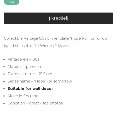
Liko 1
Į krepšelį
Collectible Vintage 80s dinner plate ‘Hope For Tomorrow’
by artist Lisette De Winne / 21,5 cm:
Vintage era – 80s
Material – porcelain
Plate diameter – 21,5 cm
Series name – ‘Hope For Tomorrow’
Suitable for wall decor
Made in England
Condition – great / see photos.