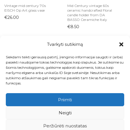
Vintage mid century 70s
Mid Century vintage 60s
EISCH Op Art glass vase
ceramic handcrafted Floral
candle holder from DA
€
26.00
BASSO Ceramiche Italy
€
8.50
Tvarkyti sutikimą
Siekdami teikti geriausią patirtį, įrenginio informacijai saugoti ir (arba)
Visos prekės
pasiekti naudojame tokias technologijas kaip slapukus. Jei sutiksime su
šiomis technologijomis, galėsime apdoroti duomenis, tokius kaip
Kontaktai
naršymo elgsena arba unikalūs ID šioje svetainėje. Nesutikimas arba
sutikimo atšaukimas gali neigiamai paveikti tam tikras funkcijas ir
Apie
funkcijas.
Paskyra
Priimti
Krepšelis
Neigti
Pirkimo ir grąžinimo taisyklės
Peržiūrėti nuostatas
Privatumo politika