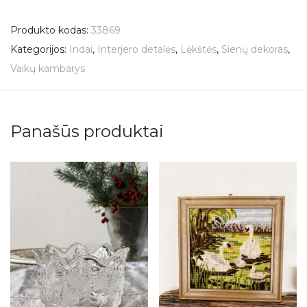
Produkto kodas:
33869
Kategorijos:
Indai
,
Interjero detalės
,
Lėkštės
,
Sienų dekoras
,
Vaikų kambarys
Panašūs produktai