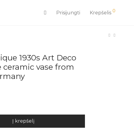
0
Prisijungti
Krepšelis
ique 1930s Art Deco
e ceramic vase from
ermany
Į krepšelį