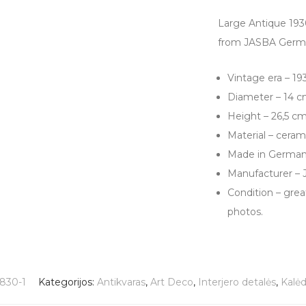
Large Antique 193
from JASBA Germ
Vintage era – 1
Diameter – 14 
Height – 26,5 c
Material – ceram
Made in Germa
Manufacturer –
Condition – grea
photos.
830-1
Kategorijos:
Antikvaras
,
Art Deco
,
Interjero detalės
,
Kalė