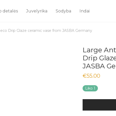
o detalės
Juvelyrika
Sodyba
Indai
Deco Drip Glaze ceramic vase from JASBA Germany
Large Ant
Drip Glaz
JASBA G
€
55.00
Liko 1