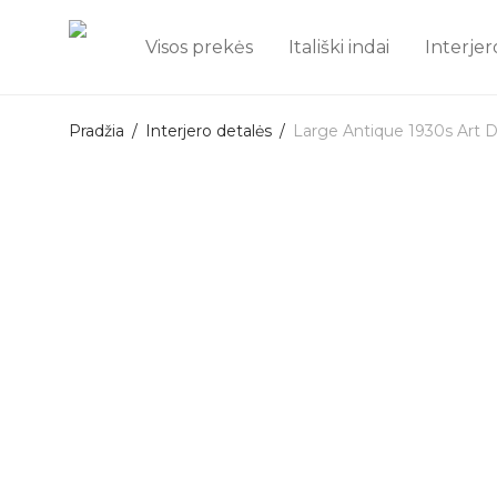
Visos prekės
Itališki indai
Interjer
Pradžia
/
Interjero detalės
/
Large Antique 1930s Art 