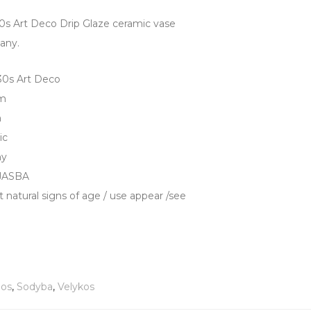
0s Art Deco Drip Glaze ceramic vase
any.
930s Art Deco
cm
m
ic
ny
 JASBA
t natural signs of age / use appear /see
dos
,
Sodyba
,
Velykos