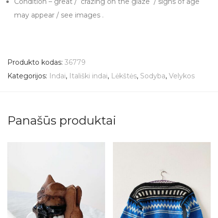
Condition – great / crazing on the glaze / signs of age
may appear / see images .
Produkto kodas:
36779
Kategorijos:
Indai
,
Itališki indai
,
Lėkštės
,
Sodyba
,
Velykos
Panašūs produktai