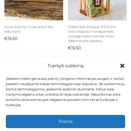
Swan Family Cross-stitch for
Collectible Antique 1930s Art
kids room
Deco Majolica handpainted
cottage cream pitcher from
€
16.50
Westminster pottery
€
16.50
Tvarkyti sutikimą
Siekdami teikti geriausią patirtį, įrenginio informacijai saugoti ir (arba)
Visos prekės
pasiekti naudojame tokias technologijas kaip slapukus. Jei sutiksime su
šiomis technologijomis, galėsime apdoroti duomenis, tokius kaip
Kontaktai
naršymo elgsena arba unikalūs ID šioje svetainėje. Nesutikimas arba
sutikimo atšaukimas gali neigiamai paveikti tam tikras funkcijas ir
Apie
funkcijas.
Paskyra
Priimti
Krepšelis