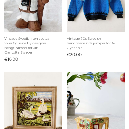
Vintage Swedish terracotta
Vintage 70s Swedish
Skier figurine By designer
handmade kids jumper for 6-
Bengt Nilsson for JIE
7 year old
Gantofta Sweden
€
20.00
€
16.00