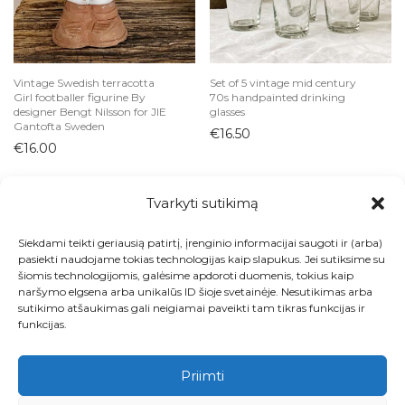
Vintage Swedish terracotta
Set of 5 vintage mid century
Girl footballer figurine By
70s handpainted drinking
designer Bengt Nilsson for JIE
glasses
Gantofta Sweden
€
16.50
€
16.00
Tvarkyti sutikimą
Siekdami teikti geriausią patirtį, įrenginio informacijai saugoti ir (arba)
Visos prekės
pasiekti naudojame tokias technologijas kaip slapukus. Jei sutiksime su
šiomis technologijomis, galėsime apdoroti duomenis, tokius kaip
Kontaktai
naršymo elgsena arba unikalūs ID šioje svetainėje. Nesutikimas arba
sutikimo atšaukimas gali neigiamai paveikti tam tikras funkcijas ir
Apie
funkcijas.
Paskyra
Priimti
Krepšelis