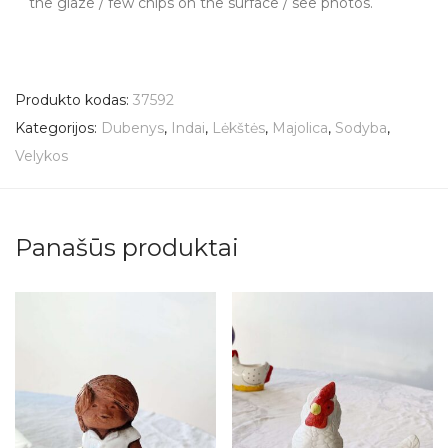
the glaze / few chips on the surface / see photos.
Produkto kodas:
37592
Kategorijos:
Dubenys
,
Indai
,
Lėkštės
,
Majolica
,
Sodyba
,
Velykos
Panašūs produktai