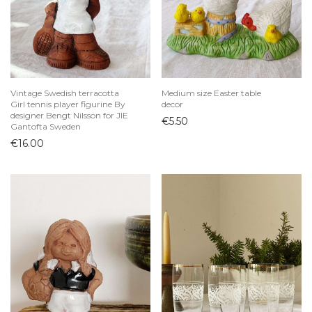
Vintage Swedish terracotta
Medium size Easter table
Girl tennis player figurine By
decor
designer Bengt Nilsson for JIE
€
5.50
Gantofta Sweden
€
16.00