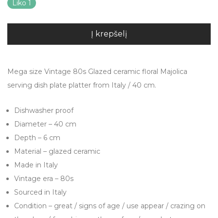
Liko 1
Į krepšelį
Mega size Vintage 80s Glazed ceramic floral Majolica
serving dish plate platter from Italy / 40 cm.
Dishwasher proof
Diameter – 40 cm
Depth – 6 cm
Material – glazed ceramic
Made in Italy
Vintage era – 80s
Sourced in Italy
Condition – great / signs of age / use appear / crazing on