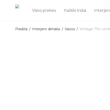
Visos prekės
Itališki indai
Interjer
Pradžia
/
Interjero detalės
/
Vazos
/
Vintage 70s cont