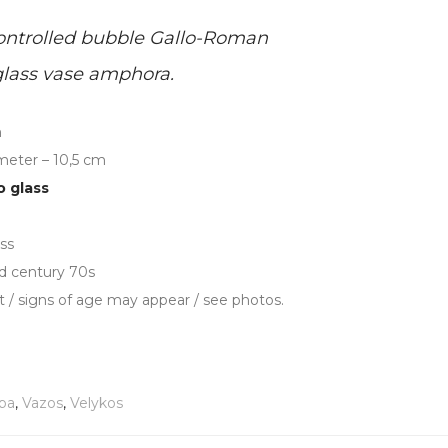
ontrolled bubble Gallo-Roman
glass vase amphora.
m
meter – 10,5 cm
o glass
ass
id century 70s
t / signs of age may appear / see photos.
ba
,
Vazos
,
Velykos