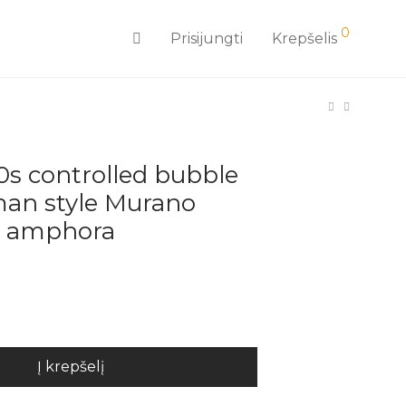
0
Prisijungti
Krepšelis
0s controlled bubble
man style Murano
e amphora
Į krepšelį