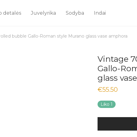
o detalės
Juvelyrika
Sodyba
Indai
rolled bubble Gallo-Roman style Murano glass vase amphora
Vintage 7
Gallo-Ro
glass vas
€
55.50
Liko 1