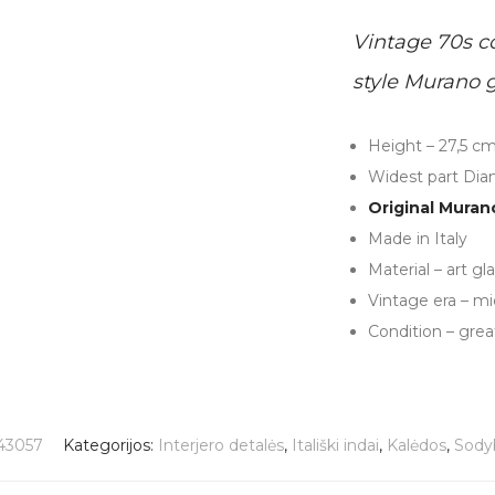
Vintage 70s c
style Murano 
Height – 27,5 c
Widest part Dia
Original Muran
Made in Italy
Material – art gl
Vintage era – m
Condition – grea
43057
Kategorijos:
Interjero detalės
,
Itališki indai
,
Kalėdos
,
Sody