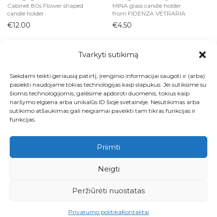
Cabinet 80s Flower shaped
MINA glass candle holder
candle holder
from FIDENZA VETRARIA
€
12.00
€
4.50
Tvarkyti sutikimą
Siekdami teikti geriausią patirtį, įrenginio informacijai saugoti ir (arba)
Visos prekės
pasiekti naudojame tokias technologijas kaip slapukus. Jei sutiksime su
šiomis technologijomis, galėsime apdoroti duomenis, tokius kaip
Kontaktai
naršymo elgsena arba unikalūs ID šioje svetainėje. Nesutikimas arba
sutikimo atšaukimas gali neigiamai paveikti tam tikras funkcijas ir
Apie
funkcijas.
Paskyra
Priimti
Krepšelis
Neigti
Pirkimo ir grąžinimo taisyklės
Peržiūrėti nuostatas
Privatumo politika
Privatumo politika
Kontaktai