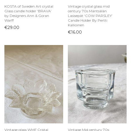
KOSTA of Sweden Art crystal
Vintage crystal glass mid
Glass candle holder ‘BRAVA’
century 70s Mäntsälän
by Designers Ann & Goran
Lasisepät ‘COW PARSLEY’
Warff
Candle Holder By Pertti
Kallioinen
€
29.00
€
16.00
Vintage glass WMF Cristal
Vintage Mid century 70s