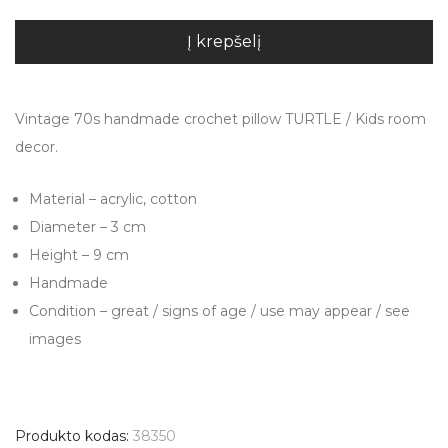
Į krepšelį
Vintage 70s handmade crochet pillow TURTLE / Kids room
decor.
Material – acrylic, cotton
Diameter – 3 cm
Height – 9 cm
Handmade
Condition – great / signs of age / use may appear / see
images
Produkto kodas:
38350