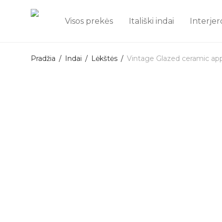
Visos prekės
Itališki indai
Interjer
Pradžia
/
Indai
/
Lėkštės
/
Vintage Glazed ceramic app