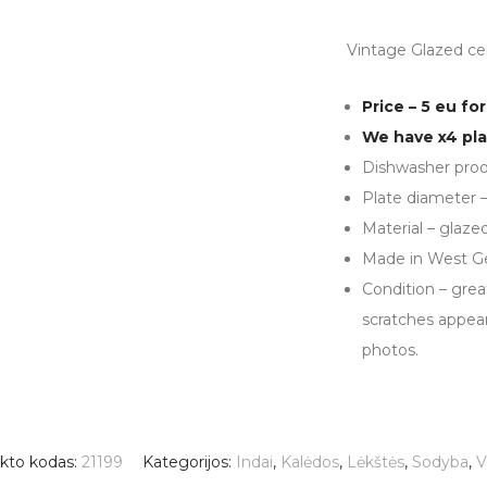
Vintage Glazed cer
Price – 5 eu for
We have x4 pla
Dishwasher proo
Plate diameter 
Material – glaze
Made in West 
Condition – grea
scratches appear
photos.
kto kodas:
21199
Kategorijos:
Indai
,
Kalėdos
,
Lėkštės
,
Sodyba
,
V