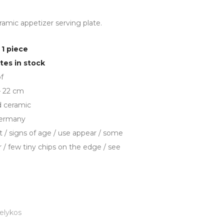
amic appetizer serving plate.
 1 piece
tes in stock
f
– 22 cm
d ceramic
Germany
t / signs of age / use appear / some
 / few tiny chips on the edge / see
elykos