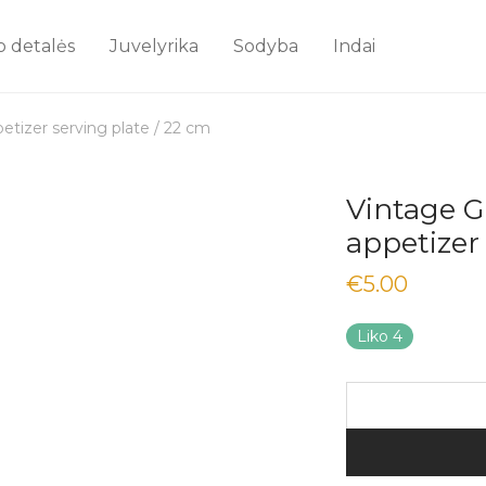
o detalės
Juvelyrika
Sodyba
Indai
etizer serving plate / 22 cm
Vintage G
appetizer
€
5.00
Liko 4