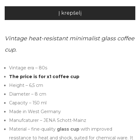
Į krepšelį
Vintage heat-resistant minimalist glass coffee
cup.
Vintage era – 80s
The price is for x1 coffee cup
Height – 6,5 cm
Diameter – 8 cm
Capacity – 150 ml
Made in West Germany
Manufcaturer – JENA Schott-Mainz
Material – fine-quality
glass cup
with improved
resistance to heat and shock, suited for chemical ware. It