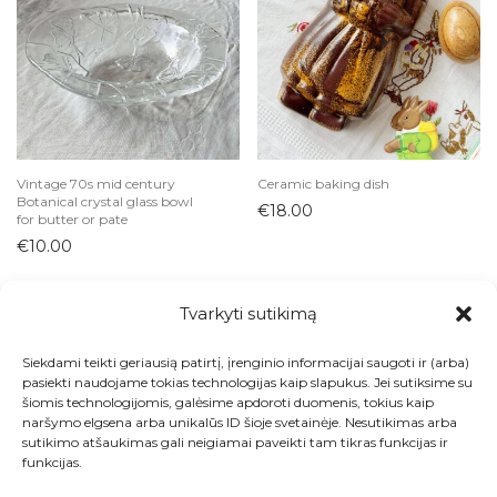
Vintage 70s mid century
Ceramic baking dish
Botanical crystal glass bowl
€
18.00
for butter or pate
€
10.00
Tvarkyti sutikimą
Siekdami teikti geriausią patirtį, įrenginio informacijai saugoti ir (arba)
Visos prekės
pasiekti naudojame tokias technologijas kaip slapukus. Jei sutiksime su
šiomis technologijomis, galėsime apdoroti duomenis, tokius kaip
Kontaktai
naršymo elgsena arba unikalūs ID šioje svetainėje. Nesutikimas arba
sutikimo atšaukimas gali neigiamai paveikti tam tikras funkcijas ir
Apie
funkcijas.