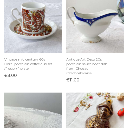
Vintage mid century 60s
Antique Art Deco 20s
Floral porcelain coffee duo set
porcelain sauce boat dish
/ 1 cup + 1 plate
from Chodau
Czechoslovakia
€
8.00
€
11.00