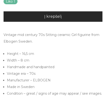
Liko 1
Į krepšelį
Vintage mid century 70s Sitting ceramic Girl figurine from
Elbogen Sweden.
Height – 16,5 cm
Width – 8 cm
Handmade and handpainted
Vintage era – 70s
Manufacturer – ELBOGEN
Made in Sweden
Condition – great / signs of age may appear / see images.