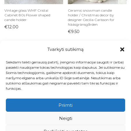
Vintage glass WMF Cristal
Ceramic snowman candle
Cabinet 80s Flower shaped
holder / Christmas decor by
candle holder
designer Cecilia Carlsson for
Nääsgränsgården
€
12.00
€
9.50
Tvarkyti sutikimą
Siekdami teikti geriausią patirtį, įrenginio informacijai saugoti ir (arba)
Visos prekės
pasiekti naudojame tokias technologijas kaip slapukus. Jei sutiksime su
šiomis technologijomis, galėsime apdoroti duomenis, tokius kaip
Kontaktai
naršymo elgsena arba unikalūs ID šioje svetainėje. Nesutikimas arba
sutikimo atšaukimas gali neigiamai paveikti tam tikras funkcijas ir
Apie
funkcijas.
Paskyra
Priimti
Krepšelis
Neigti
Pirkimo ir grąžinimo taisyklės