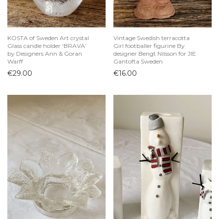
KOSTA of Sweden Art crystal
Vintage Swedish terracotta
Glass candle holder ‘BRAVA’
Girl footballer figurine By
by Designers Ann & Goran
designer Bengt Nilsson for JIE
Warff
Gantofta Sweden
€
29.00
€
16.00