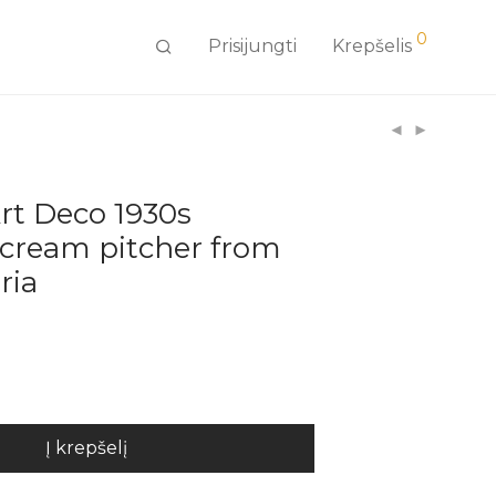
0
Prisijungti
Krepšelis
rt Deco 1930s
 cream pitcher from
ria
Į krepšelį