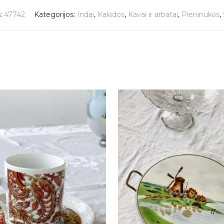
s:
47742
Kategorijos:
Indai
,
Kalėdos
,
Kavai ir arbatai
,
Pieninukės
,