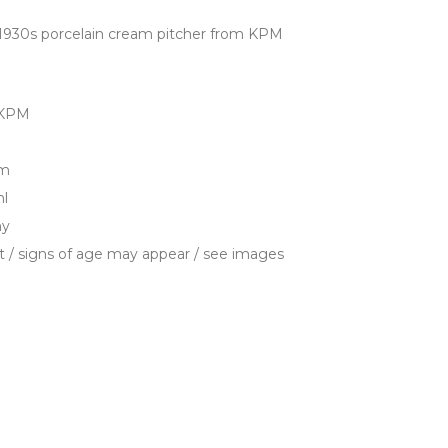
1930s porcelain cream pitcher from KPM
 KPM
cm
ml
ny
t / signs of age may appear / see images