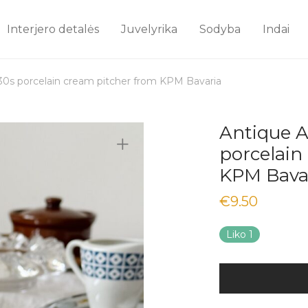
Interjero detalės
Juvelyrika
Sodyba
Indai
30s porcelain cream pitcher from KPM Bavaria
Antique A
porcelain
KPM Bava
€
9.50
Liko 1