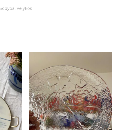
Sodyba
,
Velykos