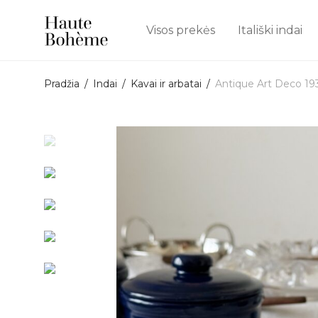
Visos prekės
Itališki indai
Pradžia
/
Indai
/
Kavai ir arbatai
/
Antique Art Deco 19