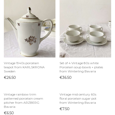
Vintage 1940s porcelain
Set of 4 Vintage 80s white
teapot from KARLSKRONA
Porcelain soup bowls + plates
Sweden
from Winterling Bavaria
€
26.50
€
36.50
Vintage rainbow trim
Vintage mid century 60s
patterned porcelain cream
floral porcelain sugar pot
pitcher from ARZBERG
from Winterling Bavaria
Bavaria
€
7.50
€
6.50