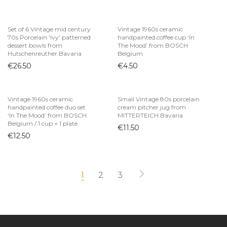
Set of 6 Vintage mid century
Vintage 1960s ceramic
70s Porcelain ‘Ivy’ patterned
handpainted coffee cup ‘In
dessert bowls from
The Mood’ from BOSCH
Hutschenreuther Bavaria
Belgium
€
26.50
€
4.50
Vintage 1960s ceramic
Small Vintage 80s porcelain
handpainted coffee duo set
cream pitcher jug from
‘In The Mood’ from BOSCH
MITTERTEICH Bavaria
Belgium / 1 cup + 1 plate
€
11.50
€
12.50
1
2
3