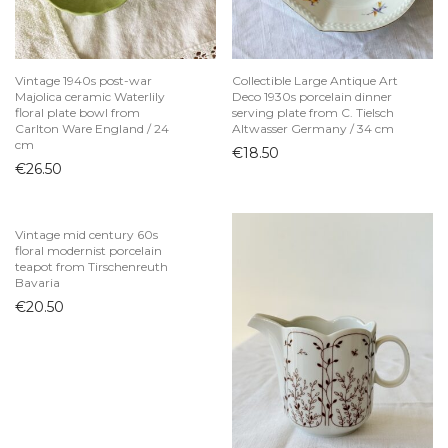
Žvakidės
Juvelyrika
Vintage 1940s post-war
Collectible Large Antique Art
Knygos ir kanceliarija
Majolica ceramic Waterlily
Deco 1930s porcelain dinner
floral plate bowl from
serving plate from C. Tielsch
Krepšiai
Carlton Ware England / 24
Altwasser Germany / 34 cm
Lietuviškas dizainas
cm
€
18.50
€
26.50
Majolica
Skandinaviškas dizainas
Sodyba
Vintage mid century 60s
floral modernist porcelain
Šviestuvai
teapot from Tirschenreuth
Bavaria
Tekstilė
€
20.50
Vaikų kambarys
Vaikiški drabužiai
Žaislai
Velykos
Vinilai