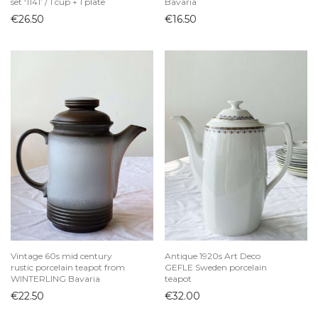
set ‘1141’ / 1 cup + 1 plate
Bavaria
€
26.50
€
16.50
Vintage 60s mid century
Antique 1920s Art Deco
rustic porcelain teapot from
GEFLE Sweden porcelain
WINTERLING Bavaria
teapot
€
22.50
€
32.00