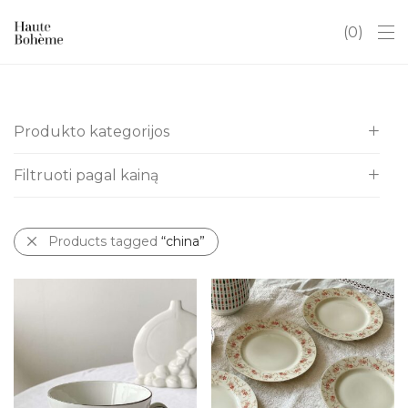
0
Produkto kategorijos
Filtruoti pagal kainą
Visos
Itališki indai
All
Kalėdos
Products tagged
“china”
€
0
-
€
10
Antikvaras
€
10
-
€
20
Art Deco
€
20
-
€
30
Baldai
€
30
-
€
40
Chinoserie
€
40
-
€
50
Dovanų kuponai
€
50
-
€
60
Hobiams