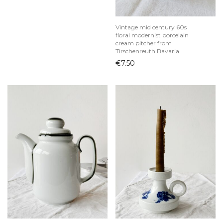
Vintage prietaisai
Vintage mid century 60s
floral modernist porcelain
cream pitcher from
Tirschenreuth Bavaria
€
7.50