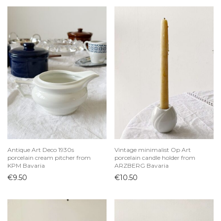
Antique Art Deco 1930s
Vintage minimalist Op Art
porcelain cream pitcher from
porcelain candle holder from
KPM Bavaria
ARZBERG Bavaria
€
9.50
€
10.50