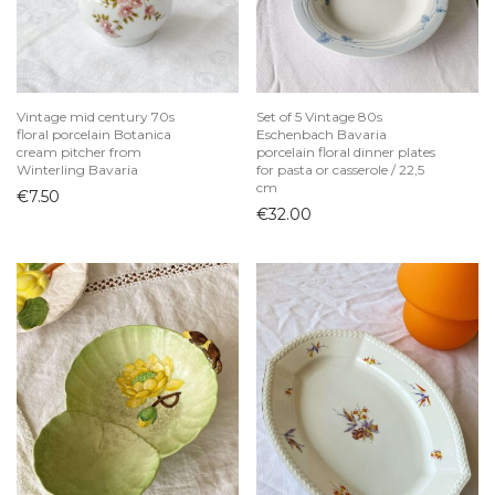
Pieninukės
Puodai ir keptuvės
Puodeliai
Vintage mid century 70s
Set of 5 Vintage 80s
Sriubinės
floral porcelain Botanica
Eschenbach Bavaria
cream pitcher from
porcelain floral dinner plates
Stalo įrankiai
Winterling Bavaria
for pasta or casserole / 22,5
cm
Sviestinės
€
7.50
€
32.00
Taurės ir stiklinės
Interjero detalės
Papuošalų dėžutės
Paveikslai ir printai
Rėmeliai
Sienų dekoras
Statulėlės
Vazonai
Vazos