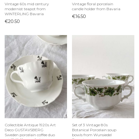
Vintage 60s mid century
Vintage floral porcelain
modernist teapot from
candle holder from Bavaria
WINTERLING Bavaria
€
16.50
€
20.50
Collectible Antique 1920s Art
Set of 3 Vintage 80s
Deco GUSTAVSBERG
Botanical Porcelain soup
Sweden porcelain coffee duo
bowls from Wunsiedel