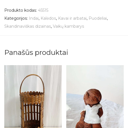
Produkto kodas:
45515
Kategorijos:
Indai
,
Kalėdos
,
Kavai ir arbatai
,
Puodeliai
,
Skandinaviškas dizainas
,
Vaikų kambarys
Panašūs produktai