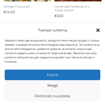
Vintage 70s puzzle
Handmade Candle set of 2
‘Easter Rabbit’
€
14.00
€
6.50
Tvarkyti sutikimą
Siekdami teikti geriausią patirtį, įrenginio informacijai saugoti ir (arba)
Visos prekės
pasiekti naudojame tokias technologijas kaip slapukus. Jei sutiksime su
šiomis technologijomis, galėsime apdoroti duomenis, tokius kaip
Kontaktai
naršymo elgsena arba unikalūs ID šioje svetainėje. Nesutikimas arba
sutikimo atšaukimas gali neigiamai paveikti tam tikras funkcijas ir
Apie
funkcijas.
Paskyra
Priimti
Krepšelis
Neigti
Pirkimo ir grąžinimo taisyklės
Peržiūrėti nuostatas
Privatumo politika