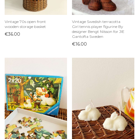
Vintage 70s open front
Vintage Swedish terracotta
wooden storage basket
Girl tennis player figurine By
designer Bengt Nilsson for JIE
€
36.00
Gantofta Sweden
€
16.00