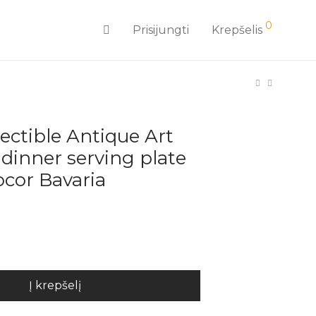
0
Prisijungti
Krepšelis
lectible Antique Art
 dinner serving plate
cor Bavaria
Į krepšelį