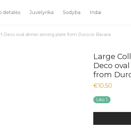
o detalės
Juvelyrika
Sodyba
Indai
rt Deco oval dinner serving plate from Durocor Bavaria
Large Col
Deco oval
from Duro
€
10.50
Liko 1