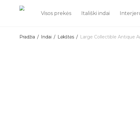
Visos prekės
Itališki indai
Interjer
Pradžia
/
Indai
/
Lėkštės
/
Large Collectible Antique A