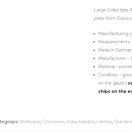
Large Collectible 
plate from Durocor
Manufacturing y
Measurements –
Made in Germa
Manufacturer – 
Material – porcel
Condition – good
on the glaze /
s
chips on the e
tegorijos:
Antikvaras
,
Chinoserie
,
Indai
,
Kalėdos
,
Lėkštės
,
Skandina