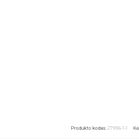
Produkto kodas:
27996-1-1
Ka