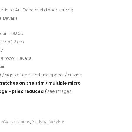
Antique Art Deco oval dinner serving
 Bavaria.
ear – 1930s
 33 x 22 cm
ny
Durocor Bavaria
ain
 / signs of age and use appear / crazing
cratches on the trim / multiple micro
dge – priec reduced /
see images.
viškas dizainas
,
Sodyba
,
Velykos