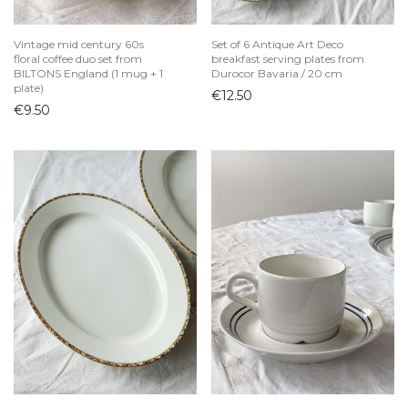
Žvakidės
Vintage mid century 60s
Set of 6 Antique Art Deco
Juvelyrika
floral coffee duo set from
breakfast serving plates from
BILTONS England (1 mug + 1
Durocor Bavaria / 20 cm
Knygos ir kanceliarija
plate)
€
12.50
Krepšiai
€
9.50
Lietuviškas dizainas
Majolica
Skandinaviškas dizainas
Sodyba
Šviestuvai
Tekstilė
Vaikų kambarys
Vaikiški drabužiai
Žaislai
Velykos
Vinilai