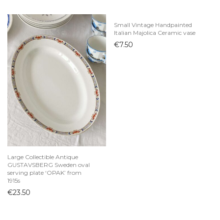
Small Vintage Handpainted
Italian Majolica Ceramic vase
€
7.50
Large Collectible Antique
GUSTAVSBERG Sweden oval
serving plate ‘OPAK’ from
1915s
€
23.50