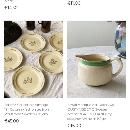
plate
€
11.00
€
14.50
Set of 5 Collectible vintage
Small Antique Art Deco 20s
1940s breakfast plates from
GUSTAVSBERG Sweden
Rörstrand Sweden / 18 cm
pitcher ‘GRONT BAND’ by
designer Wilhelm Kåge
€
45.00
€
16.00