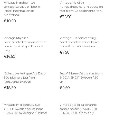
Vintage handpainted
Vintage Majolica
terracotta olive oil bottle
handpainted ceramic vase on
‘Hotel Internazionale
foot from Capodimonte Italy
Marittima’
€
36.50
€
10.50
Vintage Majolica
Vintage 50s mid century
handpainted ceramic candle
floral porcelain sauce boat
holder from Capodimonte
from Rörstrand Sweden
Italy
€
7.50
€
16.50
Collectible Antique Art Deco
Set of 2 breakfast plates from
30s pitcher / jug from
BODA SHOP Sweden / 20
Rörstrand Sweden
cm
€
18.50
€
9.50
Vintage mid century 50s
Vintage Majolica ceramic
GEFLE Sweden sauce boat
candle holder MARINA DI
‘SPARTA’ by designer Helmer
STRONGOLI from Italy