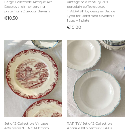
Large Collectible Antique Art
Vintage mid century 70s
Deco oval dinner serving
porcelain coffee duo set
Vintage prietaisai
plate from Durocor Bavaria
‘HALFAST’ by designer Jackie
Lynd for Rörstrand Sweden /
€
10.50
1 cup + 1 plate
€
10.00
Set of 2 Collectible Vintage
RARITY / Set of 2 Collectible
40s plates ‘BENGALI’ from
Antique 19th century 1860s