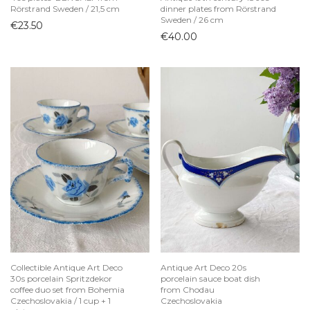
Rörstrand Sweden / 21,5 cm
dinner plates from Rörstrand
Sweden / 26 cm
€
23.50
€
40.00
Collectible Antique Art Deco
Antique Art Deco 20s
30s porcelain Spritzdekor
porcelain sauce boat dish
coffee duo set from Bohemia
from Chodau
Czechoslovakia / 1 cup + 1
Czechoslovakia