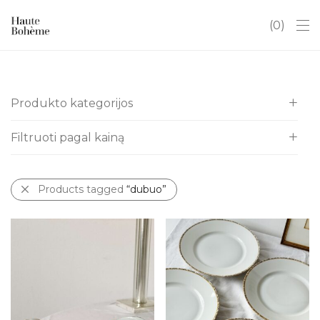
0
Produkto kategorijos
Filtruoti pagal kainą
Visos
Itališki indai
All
Kalėdos
Products tagged
“dubuo”
€
0
-
€
10
Antikvaras
€
10
-
€
20
Art Deco
€
20
-
€
30
Baldai
€
30
-
€
40
Chinoserie
€
40
-
€
50
Dovanų kuponai
Hobiams