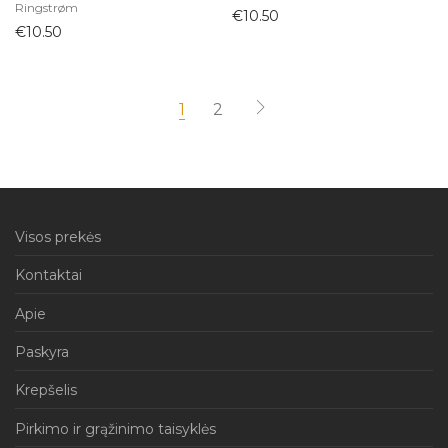
Ringstrøm
€
10.50
€
10.50
1
2
Visos prekės
Kontaktai
Apie
Paskyra
Krepšelis
Pirkimo ir grąžinimo taisyklės