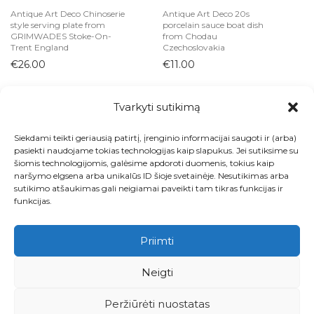
Antique Art Deco Chinoserie
Antique Art Deco 20s
style serving plate from
porcelain sauce boat dish
GRIMWADES Stoke-On-
from Chodau
Trent England
Czechoslovakia
€
26.00
€
11.00
Tvarkyti sutikimą
Siekdami teikti geriausią patirtį, įrenginio informacijai saugoti ir (arba)
Visos prekės
pasiekti naudojame tokias technologijas kaip slapukus. Jei sutiksime su
šiomis technologijomis, galėsime apdoroti duomenis, tokius kaip
Kontaktai
naršymo elgsena arba unikalūs ID šioje svetainėje. Nesutikimas arba
sutikimo atšaukimas gali neigiamai paveikti tam tikras funkcijas ir
Apie
funkcijas.
Paskyra
Priimti
Krepšelis
Neigti
Pirkimo ir grąžinimo taisyklės
Peržiūrėti nuostatas
Privatumo politika