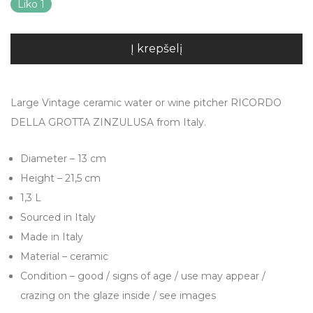
Liko 1
Į krepšelį
Large Vintage ceramic water or wine pitcher RICORDO
DELLA GROTTA ZINZULUSA from Italy.
Diameter – 13 cm
Height – 21,5 cm
1,3 L
Sourced in Italy
Made in Italy
Material – ceramic
Condition – good / signs of age / use may appear /
crazing on the glaze inside / see images