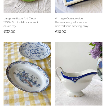
Large Antique Art Deco
Vintage Countryside
1930s Spritzdekor ceramic
Provence style Lavender
cake tray
printed food serving tray
€
32.00
€
16.00