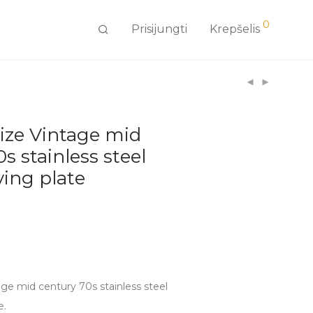
0
Prisijungti
Krepšelis
ize Vintage mid
s stainless steel
ving plate
ge mid century 70s stainless steel
e.