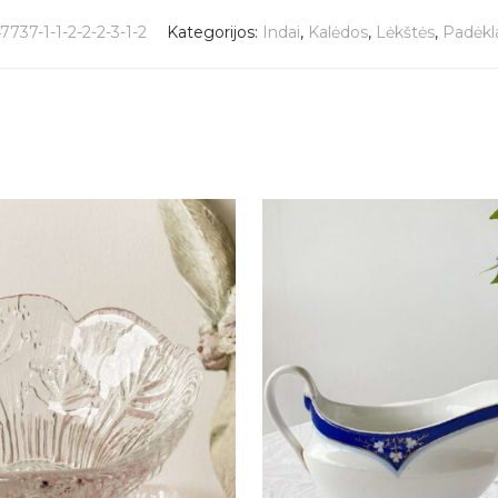
7737-1-1-2-2-2-3-1-2
Kategorijos:
Indai
,
Kalėdos
,
Lėkštės
,
Padėkl