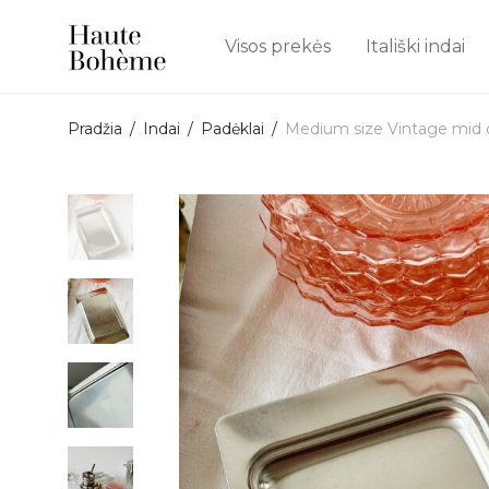
Visos prekės
Itališki indai
Pradžia
/
Indai
/
Padėklai
/
Medium size Vintage mid ce