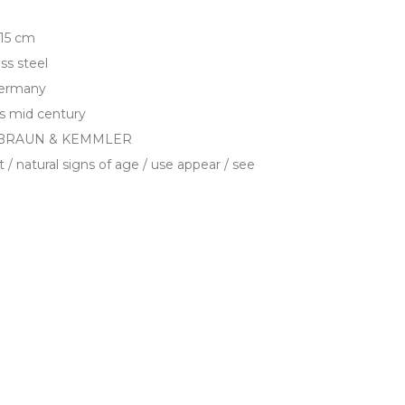
 15 cm
ess steel
Germany
0s mid century
– BRAUN & KEMMLER
 / natural signs of age / use appear / see