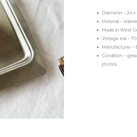
Diameter – 24 x
Material – stainl
Made in West 
Vintage era – 7
Manufacturer 
Condition – great
photos.