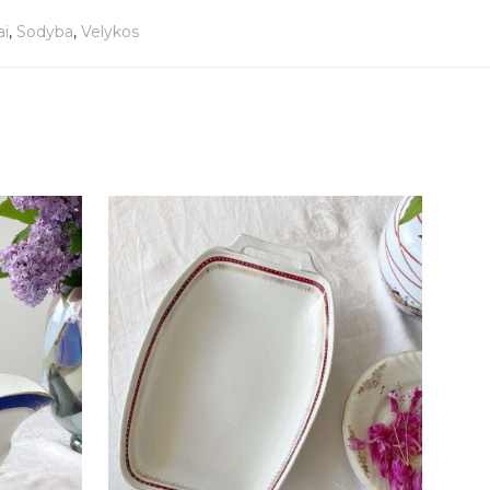
ai
,
Sodyba
,
Velykos