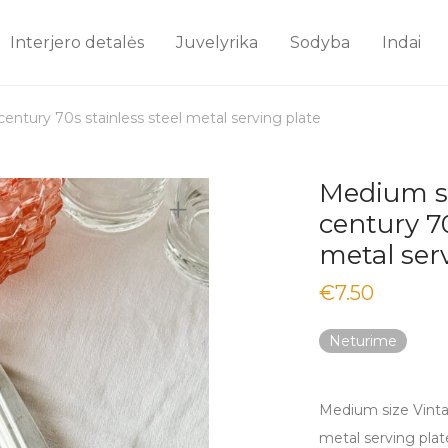
Interjero detalės
Juvelyrika
Sodyba
Indai
ntury 70s stainless steel metal serving plate
Medium s
century 70
metal ser
€
7.50
Neturime
Medium size Vinta
metal serving plat