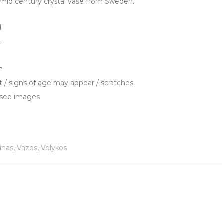
 mid century crystal vase from Sweden.
l
n
m
t / signs of age may appear / scratches
/ see images
inas
,
Vazos
,
Velykos