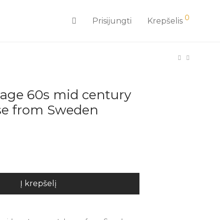
0
Prisijungti
Krepšelis
tage 60s mid century
ase from Sweden
Į krepšelį