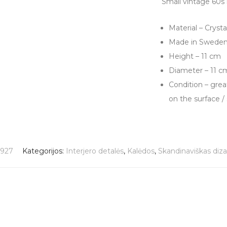
Small vintage 60s
Material – Crysta
Made in Swede
Height – 11 cm
Diameter – 11 c
Condition – grea
on the surface 
5927
Kategorijos:
Interjero detalės
,
Kalėdos
,
Skandinaviškas diza