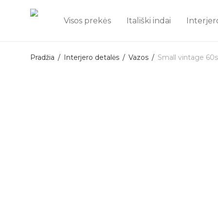
Visos prekės
Itališki indai
Interjer
Pradžia
/
Interjero detalės
/
Vazos
/
Small vintage 60