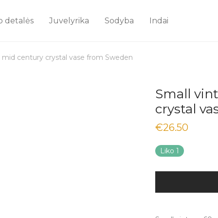
o detalės
Juvelyrika
Sodyba
Indai
s mid century crystal vase from Sweden
Small vin
crystal v
€
26.50
Liko 1