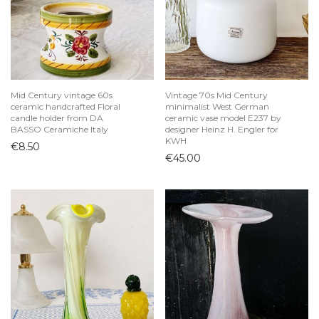
Mid Century vintage 60s
Vintage 70s Mid Century
ceramic handcrafted Floral
minimalist West German
candle holder from DA
ceramic vase model E237 by
BASSO Ceramiche Italy
designer Heinz H. Engler for
KWH
€
8.50
€
45.00