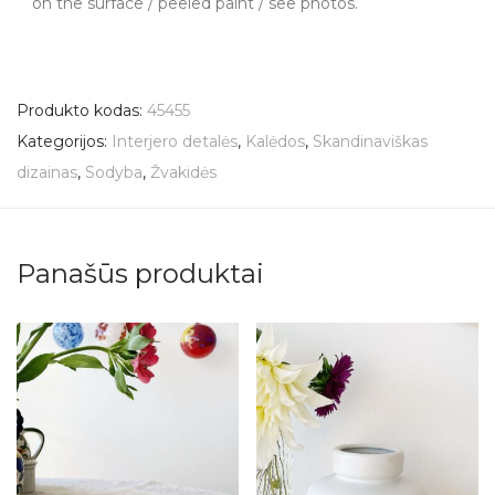
on the surface / peeled paint / see photos.
Produkto kodas:
45455
Kategorijos:
Interjero detalės
,
Kalėdos
,
Skandinaviškas
dizainas
,
Sodyba
,
Žvakidės
Panašūs produktai