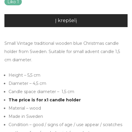
Liko 1
Į krepšelį
Small Vintage traditional wooden blue Christmas candle
holder from Sweden. Suitable for small advent candle 1,5
cm diameter.
Height – 5,5 cm
Diameter – 4,5 cm
Candle space diameter – 1,5 cm
The price is for x1 candle holder
Material – wood
Made in Sweden
Condition – good / signs of age / use appear / scratches