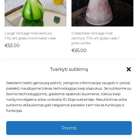
Large Vintage mid century
Collectible Vintage mid
70s art glass minimalist vase
century 70s art glass vase /
pink white
€
53.00
€
65.00
Tvarkyti sutikimą
Siekdami teikti geriausią patirtį, įrenginio informacijai saugoti ir (arba)
Visos prekės
pasiekti naudojame tokias technologijas kaip slapukus. Jei sutiksime su
šiomis technologijomis, galėsime apdoroti duomenis, tokius kaip
Kontaktai
naršymo elgsena arba unikalūs ID šioje svetainėje. Nesutikimas arba
sutikimo atšaukimas gali neigiamai paveikti tam tikras funkcijas ir
Apie
funkcijas.
Paskyra
Priimti
Krepšelis