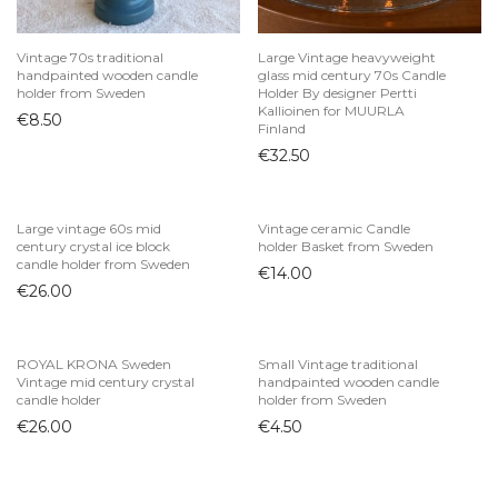
Vintage 70s traditional
Large Vintage heavyweight
handpainted wooden candle
glass mid century 70s Candle
holder from Sweden
Holder By designer Pertti
Kallioinen for MUURLA
€
8.50
Finland
€
32.50
Large vintage 60s mid
Vintage ceramic Candle
century crystal ice block
holder Basket from Sweden
candle holder from Sweden
€
14.00
€
26.00
ROYAL KRONA Sweden
Small Vintage traditional
Vintage mid century crystal
handpainted wooden candle
candle holder
holder from Sweden
€
26.00
€
4.50