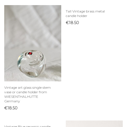
Žvakidės
Tall Vintage brass metal
Juvelyrika
candle holder
€
18.50
Knygos ir kanceliarija
Krepšiai
Lietuviškas dizainas
Majolica
Skandinaviškas dizainas
Sodyba
Šviestuvai
Tekstilė
Vintage art glass single stem
Vaikų kambarys
vase or candle holder from
WIESENTHALHUTTE
Vaikiški drabužiai
Germany
€
18.50
Žaislai
Velykos
Vinilai
Vintage Blue ceramic candle