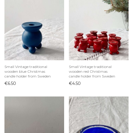
Small Vintage traditional
Small Vintage traditional
wooden blue Christmas
wooden red Christmas
candle holder from Sweden
candle holder from Sweden
€
6.50
€
4.50