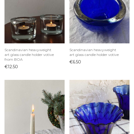
Scandinavian heavyweight
Scandinavian heavyweight
art glass candle holder votive
art glass candle holder votive
from BOA
€
6.50
€
12.50