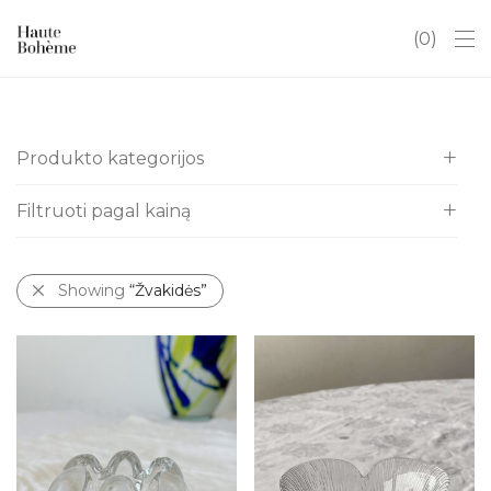
0
Produkto kategorijos
Filtruoti pagal kainą
Visos
Itališki indai
All
Kalėdos
Showing
“Žvakidės”
€
0
-
€
10
Antikvaras
€
10
-
€
20
Art Deco
€
20
-
€
30
Baldai
€
30
-
€
40
Chinoserie
Dovanų kuponai
Hobiams