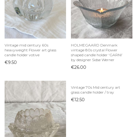
Indai
Arbatinukai
Ąsočiai
Biriems produktams
Cukrinės
Vintage mid century 60s
HOLMEGAARD Denmark
heavyweight Flower art glass
vintage 80s crystal Flower
Desertinės lėkštutės
candle holder votive
shaped candle holder ‘GARNI’
by designer Sidse Werner
Dubenys
€
9.50
€
26.00
Grafinai ir buteliai
Kavai ir arbatai
Vintage 70s Mid century art
Kepimo indai
glass candle holder / tray
Ledainės ir desertinės
€
12.50
Lėkštės
Padažinės
Padėklai
Padėkliukai