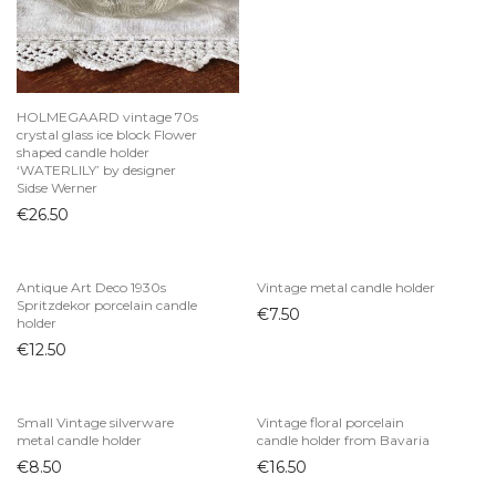
Pieninukės
Puodai ir keptuvės
Puodeliai
HOLMEGAARD vintage 70s
Sriubinės
crystal glass ice block Flower
shaped candle holder
Stalo įrankiai
‘WATERLILY’ by designer
Sidse Werner
Sviestinės
€
26.50
Taurės ir stiklinės
Interjero detalės
Antique Art Deco 1930s
Vintage metal candle holder
Papuošalų dėžutės
Spritzdekor porcelain candle
€
7.50
Paveikslai ir printai
holder
€
12.50
Rėmeliai
Sienų dekoras
Statulėlės
Small Vintage silverware
Vintage floral porcelain
metal candle holder
candle holder from Bavaria
Vazonai
€
8.50
€
16.50
Vazos