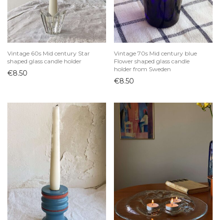
Vintage 60s Mid century Star
Vintage 70s Mid century blue
shaped glass candle holder
Flower shaped glass candle
holder from Sweden
€
8.50
€
8.50