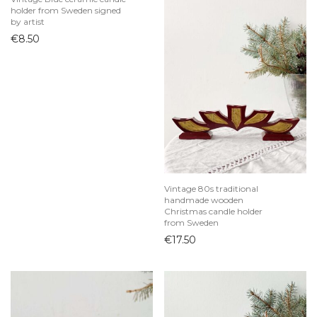
holder from Sweden signed
Vintage prietaisai
by artist
€
8.50
Vintage 80s traditional
handmade wooden
Christmas candle holder
from Sweden
€
17.50