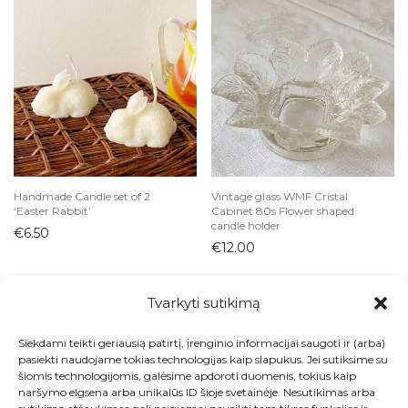
Handmade Candle set of 2
Vintage glass WMF Cristal
‘Easter Rabbit’
Cabinet 80s Flower shaped
candle holder
€
6.50
€
12.00
Tvarkyti sutikimą
Siekdami teikti geriausią patirtį, įrenginio informacijai saugoti ir (arba)
Visos prekės
pasiekti naudojame tokias technologijas kaip slapukus. Jei sutiksime su
šiomis technologijomis, galėsime apdoroti duomenis, tokius kaip
Kontaktai
naršymo elgsena arba unikalūs ID šioje svetainėje. Nesutikimas arba