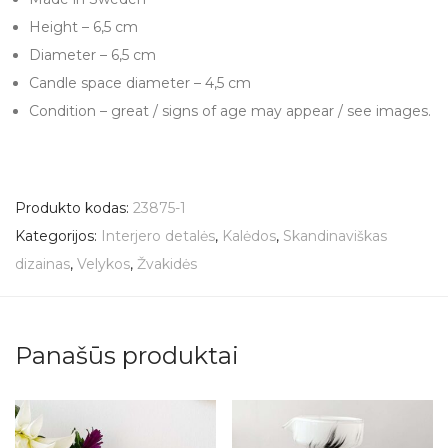
Height – 6,5 cm
Diameter – 6,5 cm
Candle space diameter – 4,5 cm
Condition – great / signs of age may appear / see images.
Produkto kodas:
23875-1
Kategorijos:
Interjero detalės
,
Kalėdos
,
Skandinaviškas
dizainas
,
Velykos
,
Žvakidės
Panašūs produktai