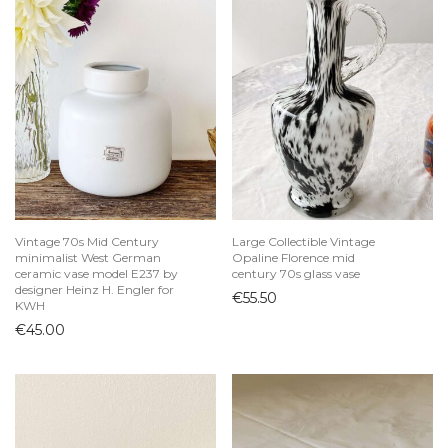
Vintage 70s Mid Century
Large Collectible Vintage
minimalist West German
Opaline Florence mid
ceramic vase model E237 by
century 70s glass vase
designer Heinz H. Engler for
€
55.50
KWH
€
45.00