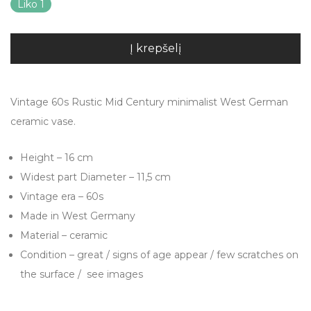
Liko 1
Į krepšelį
Vintage 60s Rustic Mid Century minimalist West German
ceramic vase.
Height – 16 cm
Widest part Diameter – 11,5 cm
Vintage era – 60s
Made in West Germany
Material – ceramic
Condition – great / signs of age appear / few scratches on
the surface / see images