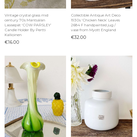
Vintage crystal glass mid
Collectible Antique Art Deco
century 70s Mäntsälän
1930s ‘Chicken Neck’ Leaves
Lasisepät ‘COW PARSLEY’
2684 F handpainted jug /
Candle Holder By Pertti
vase from Myott England
Kallioinen
€
32.00
€
16.00