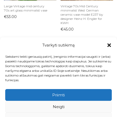
Large Vintage mid century
Vintage 70s Mid Century
70s art glass minimalist vase
minimalist West German
ceramic vase model E237 by
€
53.00
designer Heinz H. Engler for
KWH
€
45.00
Tvarkyti sutikimą
Siekdami teikti geriausią patirtį, įrenginio informacijai saugoti ir (arba)
Visos prekės
pasiekti naudojame tokias technologijas kaip slapukus. Jei sutiksime su
šiomis technologijomis, galėsime apdoroti duomenis, tokius kaip
Kontaktai
naršymo elgsena arba unikalūs ID šioje svetainėje. Nesutikimas arba
sutikimo atšaukimas gali neigiamai paveikti tam tikras funkcijas ir
Apie
funkcijas.
Paskyra
Priimti
Krepšelis
Neigti
Pirkimo ir grąžinimo taisyklės