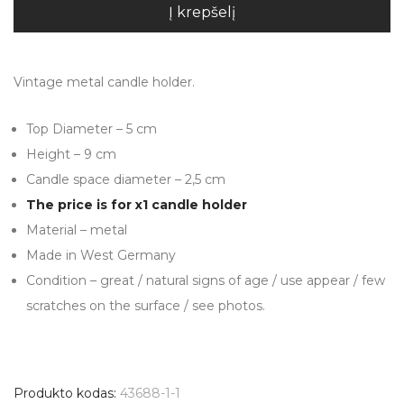
Į krepšelį
Vintage metal candle holder.
Top Diameter – 5 cm
Height – 9 cm
Candle space diameter – 2,5 cm
The price is for x1 candle holder
Material – metal
Made in West Germany
Condition – great / natural signs of age / use appear / few
scratches on the surface / see photos.
Produkto kodas:
43688-1-1