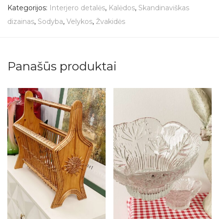
Kategorijos:
Interjero detalės
,
Kalėdos
,
Skandinaviškas
dizainas
,
Sodyba
,
Velykos
,
Žvakidės
Panašūs produktai