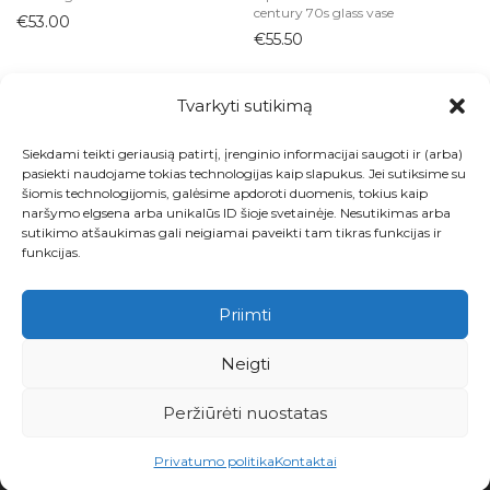
century 70s glass vase
€
53.00
€
55.50
Tvarkyti sutikimą
Siekdami teikti geriausią patirtį, įrenginio informacijai saugoti ir (arba)
Visos prekės
pasiekti naudojame tokias technologijas kaip slapukus. Jei sutiksime su
šiomis technologijomis, galėsime apdoroti duomenis, tokius kaip
Kontaktai
naršymo elgsena arba unikalūs ID šioje svetainėje. Nesutikimas arba
sutikimo atšaukimas gali neigiamai paveikti tam tikras funkcijas ir
Apie
funkcijas.
Paskyra
Priimti
Krepšelis
Neigti
Pirkimo ir grąžinimo taisyklės
Peržiūrėti nuostatas
Privatumo politika
Privatumo politika
Kontaktai