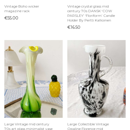
Vintage Boho wicker
Vintage crystal glass mid
magazine rack
century 70s DANSK ‘COW
PARSLEY’ ‘Floriform’ Candle
€
55.00
Holder By Pertti Kallioinen
€
16.50
Large Vintage mid century
Large Collectible Vintage
70s art glass minimalist vase
Opaline Florence mid