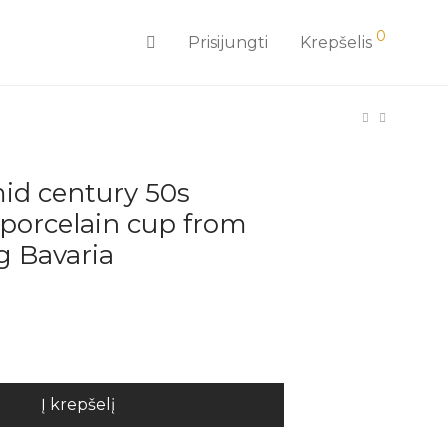
0
Prisijungti
Krepšelis
id century 50s
 porcelain cup from
g Bavaria
Į krepšelį