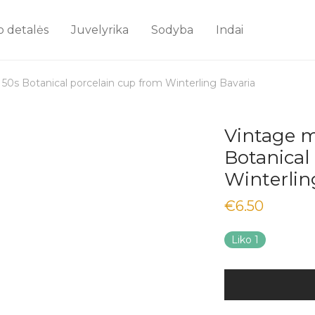
o detalės
Juvelyrika
Sodyba
Indai
50s Botanical porcelain cup from Winterling Bavaria
Vintage m
Botanical
Winterlin
€
6.50
Liko 1