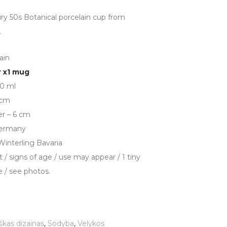
ry 50s Botanical porcelain cup from
.
ain
r x1 mug
70 ml
 cm
r – 6 cm
Germany
Winterling Bavaria
 / signs of age / use may appear / 1 tiny
 / see photos.
škas dizainas
,
Sodyba
,
Velykos