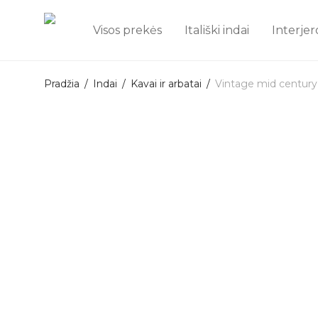
Visos prekės
Itališki indai
Interjer
Pradžia
/
Indai
/
Kavai ir arbatai
/
Vintage mid century 