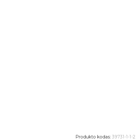
Produkto kodas:
39731-1-1-2