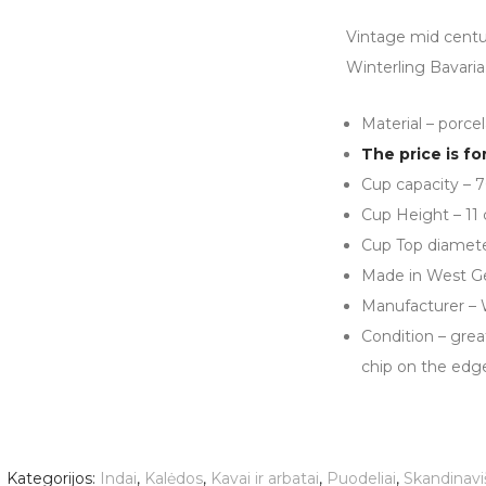
Vintage mid centu
Winterling Bavaria
Material – porcel
The price is fo
Cup capacity – 
Cup Height – 11
Cup Top diamete
Made in West 
Manufacturer – 
Condition – great
chip on the edge
Kategorijos:
Indai
,
Kalėdos
,
Kavai ir arbatai
,
Puodeliai
,
Skandinavi