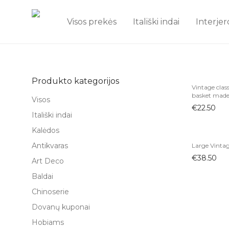
Visos prekės
Itališki indai
Interjer
Produkto kategorijos
Vintage class
basket made 
Visos
€
22.50
Itališki indai
Kalėdos
Antikvaras
Large Vintag
€
38.50
Art Deco
Baldai
Chinoserie
Dovanų kuponai
Hobiams