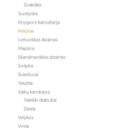
Žvakidės
Juvelyrika
Knygos ir kanceliarija
Krepšiai
Lietuviškas dizainas
Majolica
Skandinaviškas dizainas
Sodyba
Šviestuvai
Tekstilė
Vaikų kambarys
Vaikiški drabužiai
Žaislai
Velykos
Vinilai