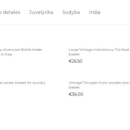
o detalės
Juvelyrika
Sodyba
Indai
y silverware Bottle holder
Large Vintage mid century 70s food 
in Italy
basket
€
26.50
e wicker basket for laundry
Vintage 70s open front wooden stor
basket
€
36.00