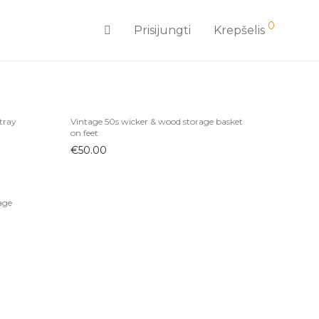
0
Prisijungti
Krepšelis
tray
Vintage 50s wicker & wood storage basket
on feet
€
50.00
age