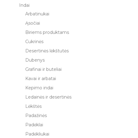
Indai
Arbatinukai
Ąsočiai
Biriems produktams
Cukrinės
Desertinės lėkštutės
Dubenys
Grafinai ir buteliai
Kavai ir arbatai
Kepimo indai
Ledainės ir desertinės
Lėkštės
Padažinės
Padėklai
Padėkliukai