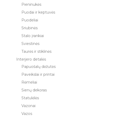
Pieninukės
Puodai ir keptuvės
Puodeliai
Sriubinės
Stalo įrankiai
Sviestinės
Taurės ir stiklinės
Interjero detalės
Papuošalų dėžutės
Paveikslai ir printai
Rėmeliai
Sienų dekoras
Statulėlės
Vazonai
Vazos