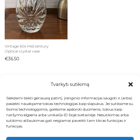
Indai
Arbatinukai
Ąsočiai
Biriems produktams
Cukrinės
Vintage 60s Mid century
Optical crystal vase
Desertinės lėkštutės
€
36.50
Dubenys
Grafinai ir buteliai
Kavai ir arbatai
Tvarkyti sutikimą
Kepimo indai
Siekdami teikti geriausią patirtį, įrenginio informacijai saugoti ir (arba)
Ledainės ir desertinės
Visos prekės
pasiekti naudojame tokias technologijas kaip slapukus. Jei sutiksime su
šiomis technologijomis, galėsime apdoroti duomenis, tokius kaip
Lėkštės
Kontaktai
naršymo elgsena arba unikalūs ID šioje svetainėje. Nesutikimas arba
Padažinės
sutikimo atšaukimas gali neigiamai paveikti tam tikras funkcijas ir
Apie
funkcijas.
Padėklai
Paskyra
Padėkliukai