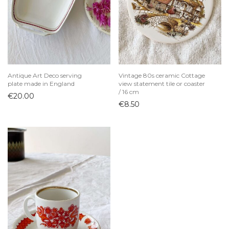
Indai
Arbatinukai
Ąsočiai
Biriems produktams
Cukrinės
Antique Art Deco serving
Vintage 80s ceramic Cottage
plate made in England
view statement tile or coaster
Desertinės lėkštutės
/ 16 cm
€
20.00
Dubenys
€
8.50
Grafinai ir buteliai
Kavai ir arbatai
Kepimo indai
Ledainės ir desertinės
Lėkštės
Padažinės
Padėklai
Padėkliukai