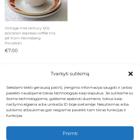
Pieninukės
Puodai ir keptuvės
Puodeliai
Vintage mid century 60s
porcelain espresso coffee trio
Sriubinės
set from Henneberg
Porzellan
Stalo įrankiai
€
7.00
Sviestinės
Taurės ir stiklinės
Interjero detalės
Tvarkyti sutikimą
Papuošalų dėžutės
Siekdami teikti geriausią patirtį, įrenginio informacijai saugoti ir (arba)
Paveikslai ir printai
Visos prekės
pasiekti naudojame tokias technologijas kaip slapukus. Jei sutiksime su
šiomis technologijomis, galėsime apdoroti duomenis, tokius kaip
Rėmeliai
Kontaktai
naršymo elgsena arba unikalūs ID šioje svetainėje. Nesutikimas arba
sutikimo atšaukimas gali neigiamai paveikti tam tikras funkcijas ir
Sienų dekoras
Apie
funkcijas.
Statulėlės
Paskyra
Vazonai
Priimti
Vazos
Krepšelis