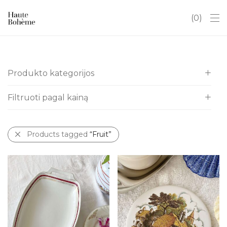
0
Produkto kategorijos
Filtruoti pagal kainą
Visos
Itališki indai
All
Kalėdos
Products tagged
“Fruit”
€
0
-
€
10
Antikvaras
€
10
-
€
20
Art Deco
€
20
-
€
30
Baldai
Chinoserie
Dovanų kuponai
Hobiams