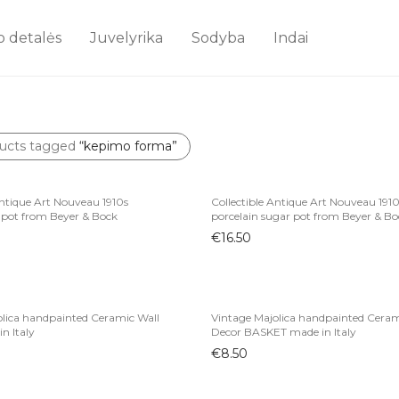
o detalės
Juvelyrika
Sodyba
Indai
ucts tagged
“kepimo forma”
Antique Art Nouveau 1910s
Collectible Antique Art Nouveau 191
apot from Beyer & Bock
porcelain sugar pot from Beyer & Bo
€
16.50
olica handpainted Ceramic Wall
Vintage Majolica handpainted Ceram
n Italy
Decor BASKET made in Italy
€
8.50