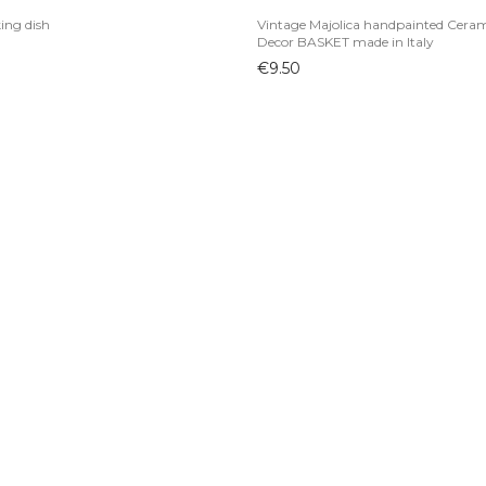
ing dish
Vintage Majolica handpainted Ceram
Decor BASKET made in Italy
€
9.50