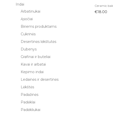
Indai
Ceramic bak
Arbatinukai
€
18.00
Ąsočiai
Biriems produktams
Cukrinės
Desertinės lėkštutės
Dubenys
Grafinai ir buteliai
Kavai ir arbatai
Kepimo indai
Ledainės ir desertinės
Lėkštės
Padažinės
Padėklai
Padėkliukai