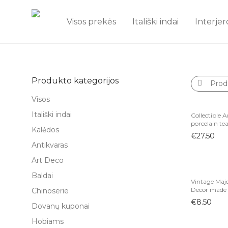
Visos prekės
Itališki indai
Interjer
Produkto kategorijos
Prod
Visos
Itališki indai
Collectible 
porcelain te
Kalėdos
€
27.50
Antikvaras
Art Deco
Baldai
Vintage Maj
Decor made i
Chinoserie
€
8.50
Dovanų kuponai
Hobiams