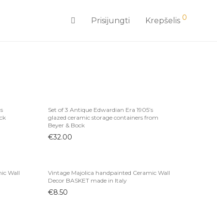
0
Prisijungti
Krepšelis
0s
Set of 3 Antique Edwardian Era 1905’s
ck
glazed ceramic storage containers from
Beyer & Bock
€
32.00
ic Wall
Vintage Majolica handpainted Ceramic Wall
Decor BASKET made in Italy
€
8.50