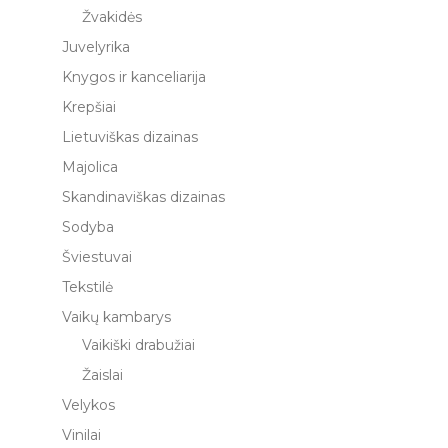
Žvakidės
Juvelyrika
Knygos ir kanceliarija
Krepšiai
Lietuviškas dizainas
Majolica
Skandinaviškas dizainas
Sodyba
Šviestuvai
Tekstilė
Vaikų kambarys
Vaikiški drabužiai
Žaislai
Velykos
Vinilai