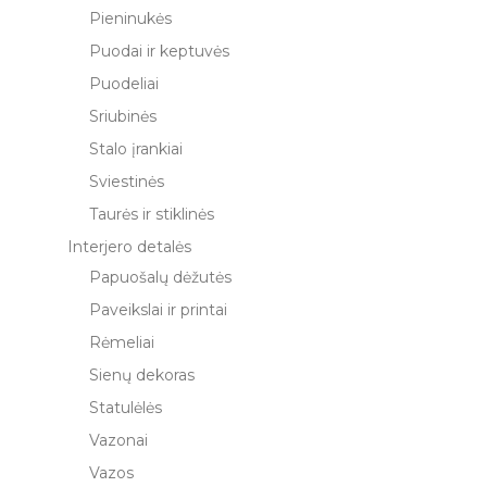
Pieninukės
Puodai ir keptuvės
Puodeliai
Sriubinės
Stalo įrankiai
Sviestinės
Taurės ir stiklinės
Interjero detalės
Papuošalų dėžutės
Paveikslai ir printai
Rėmeliai
Sienų dekoras
Statulėlės
Vazonai
Vazos