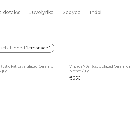
o detalės
Juvelyrika
Sodyba
Indai
ucts tagged
“lemonade”
Rustic Fat Lava glazed Ceramic
Vintage 70s Rustic glazed Ceramic 
/ jug
pitcher / jug
€
6.50