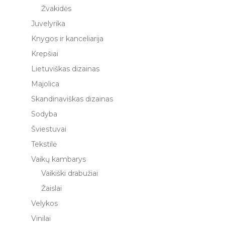
Žvakidės
Juvelyrika
Knygos ir kanceliarija
Krepšiai
Lietuviškas dizainas
Majolica
Skandinaviškas dizainas
Sodyba
Šviestuvai
Tekstilė
Vaikų kambarys
Vaikiški drabužiai
Žaislai
Velykos
Vinilai