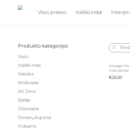
Visos prekės
Itališki indai
Interjer
Produkto kategorijos
Prod
Visos
Itališki indai
Vintage 70s 
milk pitcher 
Kalėdos
€
26.50
Antikvaras
Art Deco
Baldai
Chinoserie
Dovanų kuponai
Hobiams