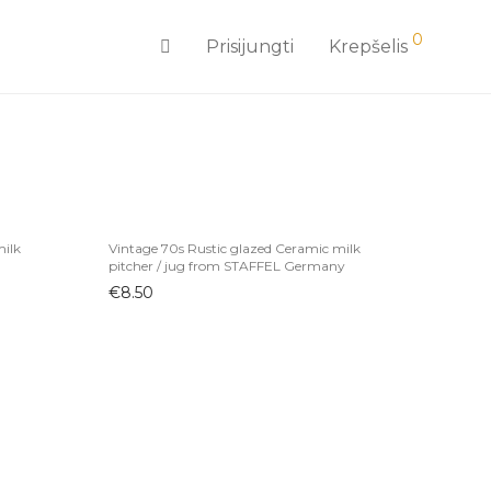
0
Prisijungti
Krepšelis
milk
Vintage 70s Rustic glazed Ceramic milk
pitcher / jug from STAFFEL Germany
€
8.50