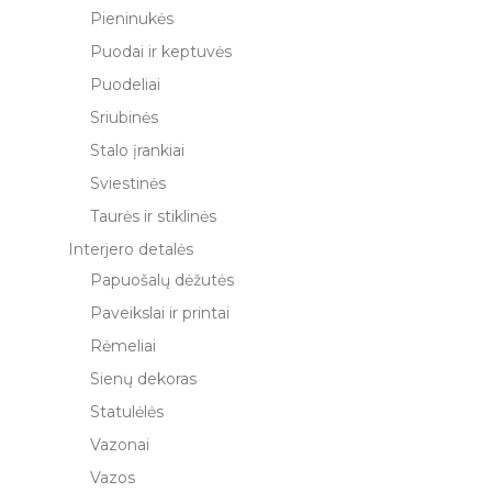
Pieninukės
Puodai ir keptuvės
Puodeliai
Sriubinės
Stalo įrankiai
Sviestinės
Taurės ir stiklinės
Interjero detalės
Papuošalų dėžutės
Paveikslai ir printai
Rėmeliai
Sienų dekoras
Statulėlės
Vazonai
Vazos