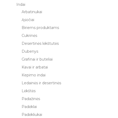
Indai
Arbatinukai
Ąsočiai
Biriems produktams
Cukrinės
Desertinės lėkštutės
Dubenys
Grafinai ir buteliai
Kavai ir arbatai
Kepimo indai
Ledainės ir desertinės
Lėkštės
Padažinės
Padėklai
Padėkliukai