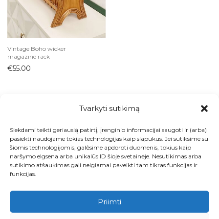
Indai
Arbatinukai
Ąsočiai
Vintage Boho wicker
Biriems produktams
magazine rack
€
55.00
Cukrinės
Desertinės lėkštutės
Dubenys
Tvarkyti sutikimą
Grafinai ir buteliai
Kavai ir arbatai
Siekdami teikti geriausią patirtį, įrenginio informacijai saugoti ir (arba)
Visos prekės
pasiekti naudojame tokias technologijas kaip slapukus. Jei sutiksime su
Kepimo indai
šiomis technologijomis, galėsime apdoroti duomenis, tokius kaip
Kontaktai
naršymo elgsena arba unikalūs ID šioje svetainėje. Nesutikimas arba
Ledainės ir desertinės
sutikimo atšaukimas gali neigiamai paveikti tam tikras funkcijas ir
Lėkštės
Apie
funkcijas.
Padažinės
Paskyra
Priimti
Padėklai
Krepšelis
Padėkliukai