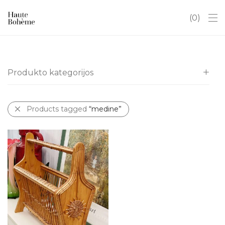
0
Produkto kategorijos
Visos
Products tagged
“medine”
Itališki indai
Kalėdos
Antikvaras
Art Deco
Baldai
Chinoserie
Dovanų kuponai
Hobiams