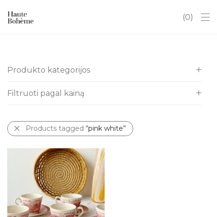
0
Produkto kategorijos
Filtruoti pagal kainą
Visos
Itališki indai
All
Kalėdos
Products tagged
“pink white”
€
10
-
€
20
Antikvaras
Art Deco
Baldai
Chinoserie
Dovanų kuponai
Hobiams