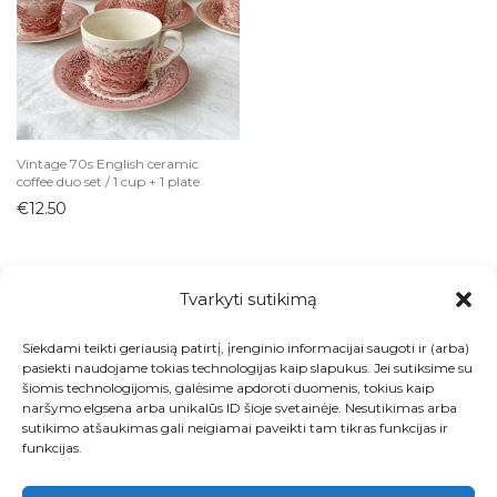
Indai
Arbatinukai
Ąsočiai
Biriems produktams
Cukrinės
Vintage 70s English ceramic
coffee duo set / 1 cup + 1 plate
Desertinės lėkštutės
€
12.50
Dubenys
Grafinai ir buteliai
Kavai ir arbatai
Tvarkyti sutikimą
Kepimo indai
Siekdami teikti geriausią patirtį, įrenginio informacijai saugoti ir (arba)
Ledainės ir desertinės
Visos prekės
pasiekti naudojame tokias technologijas kaip slapukus. Jei sutiksime su
šiomis technologijomis, galėsime apdoroti duomenis, tokius kaip
Lėkštės
Kontaktai
naršymo elgsena arba unikalūs ID šioje svetainėje. Nesutikimas arba
Padažinės
sutikimo atšaukimas gali neigiamai paveikti tam tikras funkcijas ir
Apie
funkcijas.
Padėklai
Paskyra
Padėkliukai