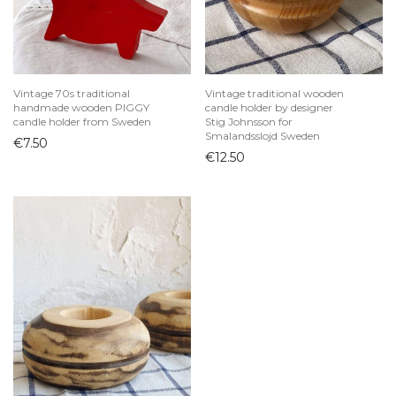
Pieninukės
Puodai ir keptuvės
Puodeliai
Vintage 70s traditional
Vintage traditional wooden
Sriubinės
handmade wooden PIGGY
candle holder by designer
candle holder from Sweden
Stig Johnsson for
Stalo įrankiai
Smalandsslojd Sweden
€
7.50
Sviestinės
€
12.50
Taurės ir stiklinės
Interjero detalės
Papuošalų dėžutės
Paveikslai ir printai
Rėmeliai
Sienų dekoras
Statulėlės
Vazonai
Vazos