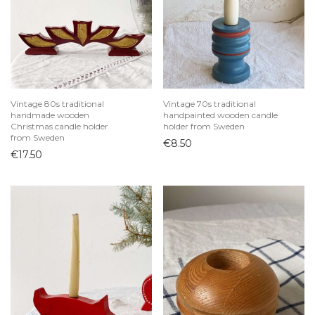
Indai
Arbatinukai
Ąsočiai
Biriems produktams
Cukrinės
Vintage 80s traditional
Vintage 70s traditional
handmade wooden
handpainted wooden candle
Desertinės lėkštutės
Christmas candle holder
holder from Sweden
from Sweden
Dubenys
€
8.50
€
17.50
Grafinai ir buteliai
Kavai ir arbatai
Kepimo indai
Ledainės ir desertinės
Lėkštės
Padažinės
Padėklai
Padėkliukai