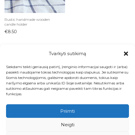
Žvakidės
Juvelyrika
Rustic handmade wooden
candle holder
Knygos ir kanceliarija
€
8.50
Krepšiai
Lietuviškas dizainas
Majolica
Tvarkyti sutikimą
Skandinaviškas dizainas
Siekdami teikti geriausią patirtį, įrenginio informacijai saugoti ir (arba)
Sodyba
Visos prekės
pasiekti naudojame tokias technologijas kaip slapukus. Jei sutiksime su
šiomis technologijomis, galėsime apdoroti duomenis, tokius kaip
Šviestuvai
Kontaktai
naršymo elgsena arba unikalūs ID šioje svetainėje. Nesutikimas arba
Tekstilė
sutikimo atšaukimas gali neigiamai paveikti tam tikras funkcijas ir
Apie
funkcijas.
Vaikų kambarys
Paskyra
Vaikiški drabužiai
Priimti
Žaislai
Krepšelis
Neigti
Velykos
Pirkimo ir grąžinimo taisyklės
Vinilai