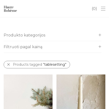
0
Produkto kategorijos
Filtruoti pagal kainą
Visos
Itališki indai
All
Kalėdos
Products tagged
“tablesetting”
€
0
-
€
10
Antikvaras
€
10
-
€
20
Art Deco
Baldai
Chinoserie
Dovanų kuponai
Hobiams