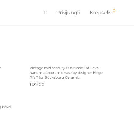
0
Prisijungti
Krepšelis
c
Vintage mid century 60s rustic Fat Lava
handmade ceramic vase by designer Helge
Pfaff for Bückeburg Ceramic
€
22.00
g bowl