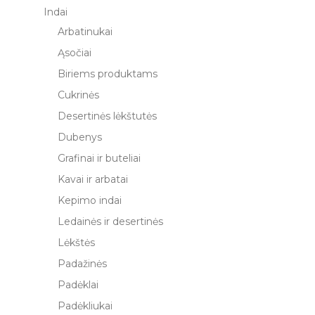
Indai
Arbatinukai
Ąsočiai
Biriems produktams
Cukrinės
Desertinės lėkštutės
Dubenys
Grafinai ir buteliai
Kavai ir arbatai
Kepimo indai
Ledainės ir desertinės
Lėkštės
Padažinės
Padėklai
Padėkliukai