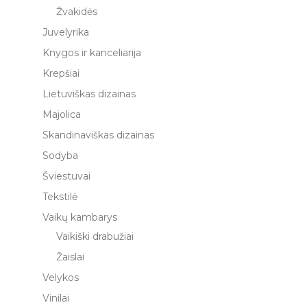
Žvakidės
Juvelyrika
Knygos ir kanceliarija
Krepšiai
Lietuviškas dizainas
Majolica
Skandinaviškas dizainas
Sodyba
Šviestuvai
Tekstilė
Vaikų kambarys
Vaikiški drabužiai
Žaislai
Velykos
Vinilai