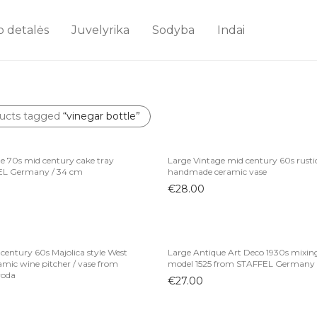
o detalės
Juvelyrika
Sodyba
Indai
ucts tagged
“vinegar bottle”
e 70s mid century cake tray
Large Vintage mid century 60s rusti
EL Germany / 34 cm
handmade ceramic vase
€
28.00
century 60s Majolica style West
Large Antique Art Deco 1930s mixin
mic wine pitcher / vase from
model 1525 from STAFFEL Germany
roda
€
27.00