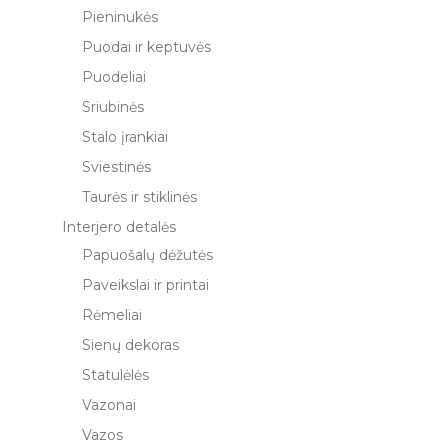
Pieninukės
Puodai ir keptuvės
Puodeliai
Sriubinės
Stalo įrankiai
Sviestinės
Taurės ir stiklinės
Interjero detalės
Papuošalų dėžutės
Paveikslai ir printai
Rėmeliai
Sienų dekoras
Statulėlės
Vazonai
Vazos