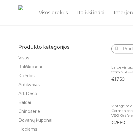
Visos prekės
Itališki indai
Interjer
Produkto kategorijos
Prod
Visos
Itališki indai
Large vintag
from STAFF
Kalėdos
€
17.50
Antikvaras
Art Deco
Baldai
Vintage mid 
German cera
Chinoserie
VEG Gräfen
Dovanų kuponai
€
26.50
Hobiams