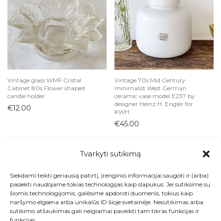
Vintage glass WMF Cristal
Vintage 70s Mid Century
Cabinet 80s Flower shaped
minimalist West German
candle holder
ceramic vase model E237 by
designer Heinz H. Engler for
€
12.00
KWH
€
45.00
Tvarkyti sutikimą
Siekdami teikti geriausią patirtį, įrenginio informacijai saugoti ir (arba)
Visos prekės
pasiekti naudojame tokias technologijas kaip slapukus. Jei sutiksime su
šiomis technologijomis, galėsime apdoroti duomenis, tokius kaip
Kontaktai
naršymo elgsena arba unikalūs ID šioje svetainėje. Nesutikimas arba
sutikimo atšaukimas gali neigiamai paveikti tam tikras funkcijas ir
Apie
funkcijas.