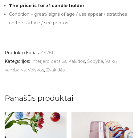
The price is for x1 candle holder
Condition – great/ signs of age / use appear / scratches
on the surface / see photos.
Produkto kodas:
44261
Kategorijos:
Interjero detalės
,
Kalėdos
,
Sodyba
,
Vaikų
kambarys
,
Velykos
,
Žvakidės
Panašūs produktai