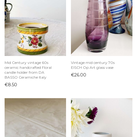
Mid Century vintage 60s
Vintage mid century 70s
ceramic handcrafted Floral
EISCH Op Art glass vase
candle holder from DA
€
26.00
BASSO Ceramiche Italy
€
8.50