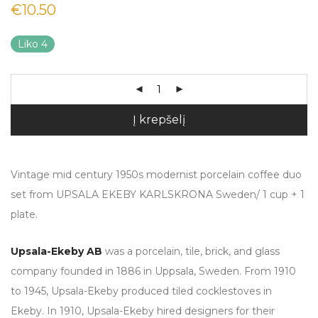
€
10.50
Liko 4
Į krepšelį
Vintage mid century 1950s modernist porcelain coffee duo
set from UPSALA EKEBY KARLSKRONA Sweden/ 1 cup + 1
plate.
Upsala-Ekeby AB
was a porcelain, tile, brick, and glass
company founded in 1886 in Uppsala, Sweden. From 1910
to 1945, Upsala-Ekeby produced tiled cocklestoves in
Ekeby. In 1910, Upsala-Ekeby hired designers for their