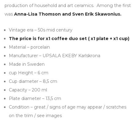
production of household and art ceramics. Among the first
was
Anna-Lisa Thomson and Sven Erik Skawonius.
Vintage era – 50s mid century
The price is for x1 coffee duo set ( x1 plate + x1 cup)
Material – porcelain
Manufacturer – UPSALA EKEBY Karlskrona
Made in Sweden
cup Height – 6 cm
Cup diameter – 8,5 cm
Capacity – 200 ml
Plate diameter – 13,5 cm
Condition – great / signs of age may appear / scratches
on the trim / see images