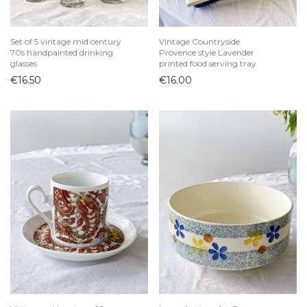
Set of 5 vintage mid century
Vintage Countryside
70s handpainted drinking
Provence style Lavender
glasses
printed food serving tray
€
16.50
€
16.00