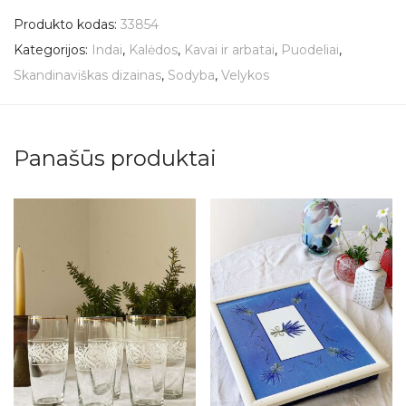
Produkto kodas:
33854
Kategorijos:
Indai
,
Kalėdos
,
Kavai ir arbatai
,
Puodeliai
,
Skandinaviškas dizainas
,
Sodyba
,
Velykos
Panašūs produktai