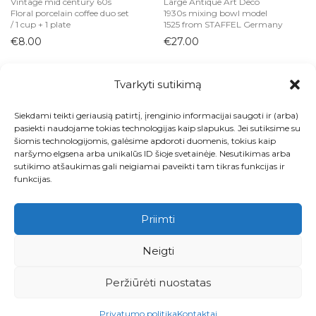
Vintage mid century 60s
Large Antique Art Deco
Floral porcelain coffee duo set
1930s mixing bowl model
/ 1 cup + 1 plate
1525 from STAFFEL Germany
€
8.00
€
27.00
Tvarkyti sutikimą
Siekdami teikti geriausią patirtį, įrenginio informacijai saugoti ir (arba)
Visos prekės
pasiekti naudojame tokias technologijas kaip slapukus. Jei sutiksime su
šiomis technologijomis, galėsime apdoroti duomenis, tokius kaip
Kontaktai
naršymo elgsena arba unikalūs ID šioje svetainėje. Nesutikimas arba
sutikimo atšaukimas gali neigiamai paveikti tam tikras funkcijas ir
Apie
funkcijas.
Paskyra
Priimti
Krepšelis
Neigti
Pirkimo ir grąžinimo taisyklės
Peržiūrėti nuostatas
Privatumo politika
Privatumo politika
Kontaktai