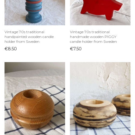
Pieninukės
Puodai ir keptuvės
Puodeliai
Vintage 70s traditional
Vintage 70s traditional
Sriubinės
handpainted wooden candle
handmade wooden PIGGY
holder from Sweden
candle holder from Sweden
Stalo įrankiai
€
8.50
€
7.50
Sviestinės
Taurės ir stiklinės
Interjero detalės
Papuošalų dėžutės
Paveikslai ir printai
Rėmeliai
Sienų dekoras
Statulėlės
Vazonai
Vazos