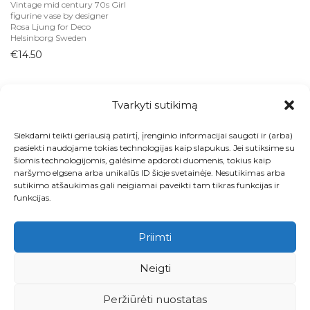
Vintage mid century 70s Girl
figurine vase by designer
Vintage prietaisai
Rosa Ljung for Deco
Helsinborg Sweden
€
14.50
Tvarkyti sutikimą
Siekdami teikti geriausią patirtį, įrenginio informacijai saugoti ir (arba)
Visos prekės
pasiekti naudojame tokias technologijas kaip slapukus. Jei sutiksime su
šiomis technologijomis, galėsime apdoroti duomenis, tokius kaip
Kontaktai
naršymo elgsena arba unikalūs ID šioje svetainėje. Nesutikimas arba
sutikimo atšaukimas gali neigiamai paveikti tam tikras funkcijas ir
Apie
funkcijas.
Paskyra
Priimti
Krepšelis
Neigti
Pirkimo ir grąžinimo taisyklės
Peržiūrėti nuostatas
Privatumo politika