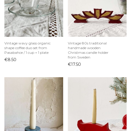
Indai
Arbatinukai
Ąsočiai
Biriems produktams
Cukrinės
Vintage wavy glass organic
Vintage 80s traditional
shape coffee duo set from
handmade wooden
Desertinės lėkštutės
Pasabahce / 1 cup + 1 plate
Christmas candle holder
from Sweden
Dubenys
€
8.50
€
17.50
Grafinai ir buteliai
Kavai ir arbatai
Kepimo indai
Ledainės ir desertinės
Lėkštės
Padažinės
Padėklai
Padėkliukai