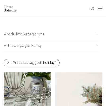
0
Produkto kategorijos
Filtruoti pagal kainą
Visos
Itališki indai
All
Kalėdos
Products tagged
“holiday”
€
0
-
€
10
Antikvaras
€
10
-
€
20
Art Deco
Baldai
Chinoserie
Dovanų kuponai
Hobiams